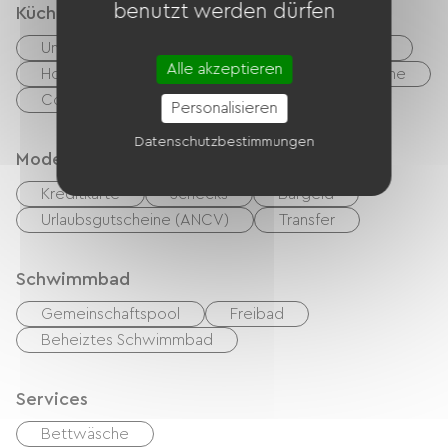
benutzt werden dürfen
Küche
Unabhängige Küche
Mikrowelle
Vier
Alle akzeptieren
Hotte strebt
Kühlschrank
Spülmaschine
Congélateur
Personalisieren
Datenschutzbestimmungen
Modes de paiement
Kreditkarte
Schecks
Bargeld
Urlaubsgutscheine (ANCV)
Transfer
Schwimmbad
Gemeinschaftspool
Freibad
Beheiztes Schwimmbad
Services
Bettwäsche