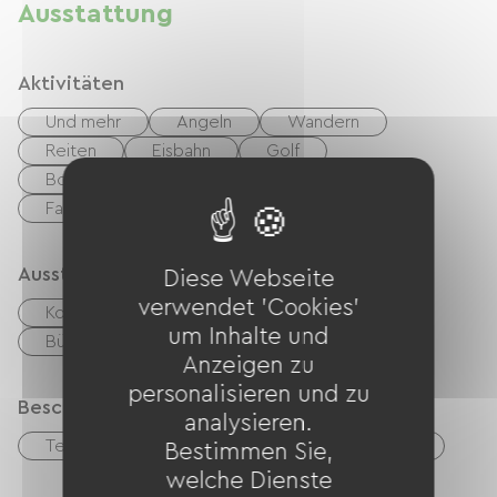
mit Familie und/oder Freunden zu verbringen.
Ausstattung
Aktivitäten
Und mehr
Angeln
Wandern
Reiten
Eisbahn
Golf
Boulodrome / Pétanque-Platz
Tennis
Fahrrad
Mountainbike
Nachtclub
Ausstattung
Diese Webseite
verwendet 'Cookies'
Kostenloses WLAN
TV
Grillen
um Inhalte und
Bügelausrüstung
Waschmaschine
Anzeigen zu
personalisieren und zu
Beschreibung
analysieren.
Terrasse
Wohnzimmer / Aufenthaltsraum
Bestimmen Sie,
welche Dienste