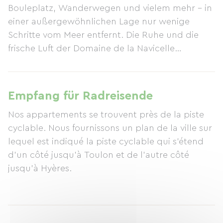
Bouleplatz, Wanderwegen und vielem mehr – in
einer außergewöhnlichen Lage nur wenige
Schritte vom Meer entfernt. Die Ruhe und die
frische Luft der Domaine de la Navicelle
garantieren Ihnen einen unvergesslichen Urlaub.
Unsere Ferienhäuser bieten Platz für bis zu 9
Personen und verfügen über kostenfreies WLAN
Empfang für Radreisende
(ausgenommen die Ferienhäuser Oiseaux 1 und
Nos appartements se trouvent près de la piste
Oiseaux 2). Vor Ort finden Sie zahlreiche
cyclable. Nous fournissons un plan de la ville sur
Freizeitmöglichkeiten: Swimmingpool,
lequel est indiqué la piste cyclable qui s'étend
Bouleplatz, Tennisplätze und Grillmöglichkeiten.
d'un côté jusqu'à Toulon et de l'autre côté
In der Nähe befinden sich Reitställe, ein Radweg
jusqu'à Hyères.
und Wanderwege (das Anwesen liegt am Fuße
des Colle Noire, dessen Wanderwege
atemberaubende Ausblicke aufs Meer bieten).
Nutzen Sie diese Gelegenheit, um wertvolle Zeit