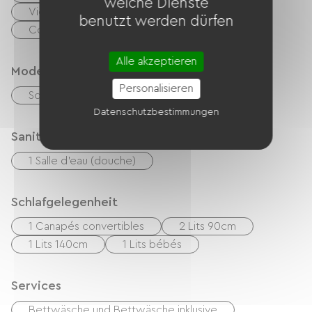
welche Dienste
Vier
Kühlschrank
Spülmaschine
benutzt werden dürfen
Congélateur
Alle akzeptieren
Modes de paiement
Personalisieren
Schecks
Bargeld
Transfer
Datenschutzbestimmungen
Sanitäranlagen
1 Salle d'eau (douche)
Schlafgelegenheit
1 Canapés convertibles
2 Lits 90cm
1 Lits 140cm
1 Lits bébés
Services
Bettwäsche und Bettwäsche inklusive