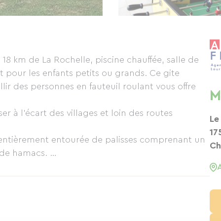
8 km de La Rochelle, piscine chauffée, salle de
it pour les enfants petits ou grands. Ce gite
r des personnes en fauteuil roulant vous offre
M
er à l’écart des villages et loin des routes
Le
17
st entièrement entourée de palisses comprenant un
Ch
 de hamacs.
jouer en sécurité pendant que les adultes se
uses activités sur place: Piscine chauffée de Mai à
mini tennis) table de ping-pong, cible de
oules de pétanques, sans oublier l’aire de jeux
ires, de toboggan, etc. Les plus jeunes pourront