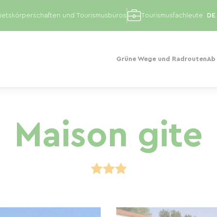
etskörperschaften und Tourismusbüros
Tourismusfachleute
Grüne Wege und Radrouten
Ab
Maison gite