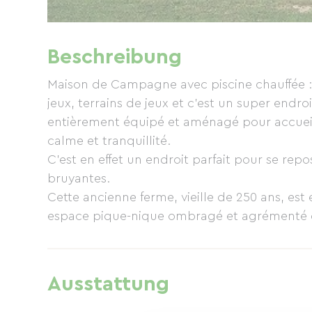
Beschreibung
Maison de Campagne avec piscine chauffée : 1
jeux, terrains de jeux et c'est un super endro
entièrement équipé et aménagé pour accueilli
calme et tranquillité.
C’est en effet un endroit parfait pour se repos
bruyantes.
Cette ancienne ferme, vieille de 250 ans, e
espace pique-nique ombragé et agrémenté
Au sein de la propriété les enfants peuvent 
reposent ou se divertissent grâce aux nombre
Sept, terrains de jeux (football, badminton, 
Ausstattung
fléchettes, billard, matériel de cricket, et b
ensablée pour enfants et équipée de balanço