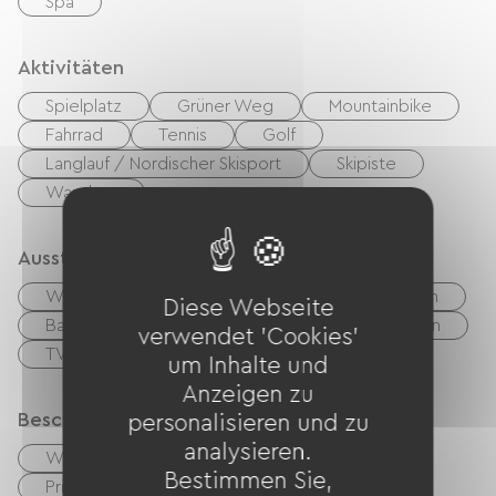
Spa
Aktivitäten
Spielplatz
Grüner Weg
Mountainbike
Fahrrad
Tennis
Golf
Langlauf / Nordischer Skisport
Skipiste
Wandern
Ausstattung
Waschmaschine
Bügelausrüstung
Fön
Diese Webseite
Babyausstattung
Gartenmöbel
Grillen
verwendet 'Cookies'
TV
Kostenloses WLAN
um Inhalte und
Anzeigen zu
Beschreibung
personalisieren und zu
analysieren.
Wohnzimmer / Aufenthaltsraum
Bestimmen Sie,
Privates, umzäuntes Gelände
Terrasse