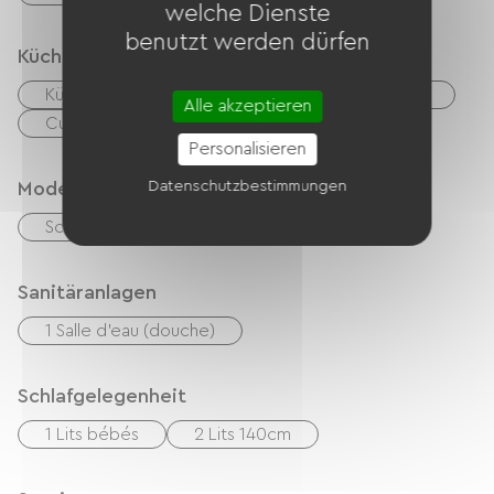
welche Dienste
benutzt werden dürfen
Küche
Kühlschrank
Hotte strebt
Mikrowelle
Alle akzeptieren
Cuisinière
Kochnische
Personalisieren
Modes de paiement
Datenschutzbestimmungen
Schecks
Bargeld
Transfer
Sanitäranlagen
1 Salle d'eau (douche)
Schlafgelegenheit
1 Lits bébés
2 Lits 140cm