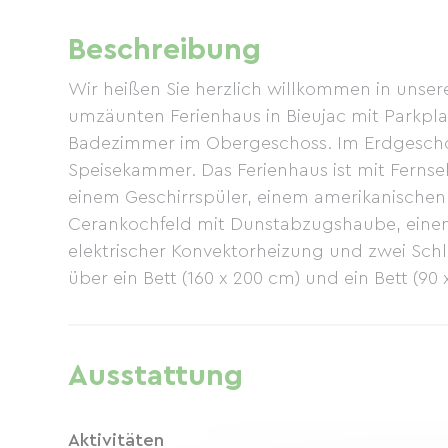
Beschreibung
Wir heißen Sie herzlich willkommen in unse
umzäunten Ferienhaus in Bieujac mit Parkpla
Badezimmer im Obergeschoss. Im Erdgescho
Speisekammer. Das Ferienhaus ist mit Ferns
einem Geschirrspüler, einem amerikanischen
Cerankochfeld mit Dunstabzugshaube, einem 
elektrischer Konvektorheizung und zwei Schla
über ein Bett (160 x 200 cm) und ein Bett (90 
Auf der Terrasse finden Sie eine ebenerdige
Babyausstattung, Bücher und Brettspiele s
werden gestellt. Entdecken Sie unsere wun
Ausstattung
mit dem Quad – bekannt für ihre Weingüter,
Bordeaux (35 km). Nur wenige Minuten entfer
Landes mit ihren wunderschönen Stränden so
Aktivitäten