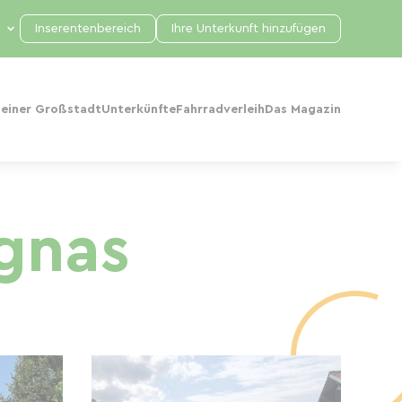
Inserentenbereich
Ihre Unterkunft hinzufügen
 einer Großstadt
Unterkünfte
Fahrradverleih
Das Magazin
ignas