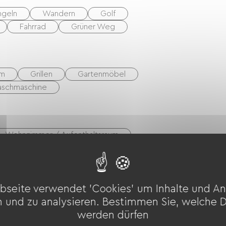
 erlaubt.
ngeln
Wandern
Golf
Fahrrad
Grüner Weg
em
Grillen
Gartenmöbel
schmaschine
Wohnzimmer / Aufenthaltsraum
bseite verwendet 'Cookies' um Inhalte und An
n und zu analysieren. Bestimmen Sie, welche 
werden dürfen