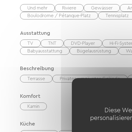
Minuten entfernt). Haustiere sind auf Anfrage
Und mehr
Riviere
Gewässer
A
Boulodrome / Pétanque-Platz
Tennisplatz
Ausstattung
TV
TNT
DVD-Player
Hi-Fi-Syst
Babyausstattung
Bügelausrüstung
Wa
Beschreibung
Terrasse
Privates, umzäuntes Gelände
Komfort
Kamin
Diese We
personalisiere
Küche