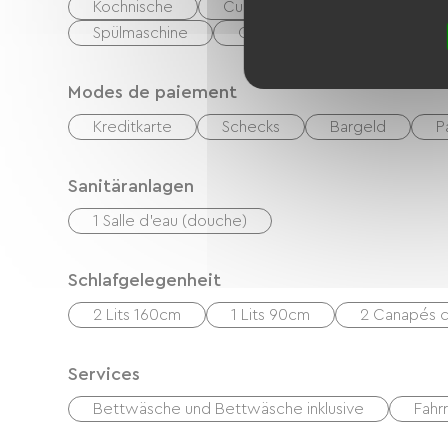
Kochnische
Cuisinière
Mikrowelle
Spülmaschine
Congélateur
Modes de paiement
Kreditkarte
Schecks
Bargeld
P
Sanitäranlagen
1 Salle d'eau (douche)
Schlafgelegenheit
2 Lits 160cm
1 Lits 90cm
2 Canapés c
Services
Bettwäsche und Bettwäsche inklusive
Fahr