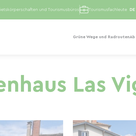
etskörperschaften und Tourismusbüros
Tourismusfachleute
Grüne Wege und Radrouten
Ab
enhaus Las V