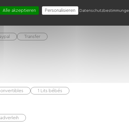
Vier
Hotte strebt
Kühlschrank
Alle akzeptieren
Personalisieren
Datenschutzbestimmung
aypal
Transfer
onvertibles
1 Lits bébés
radverleih