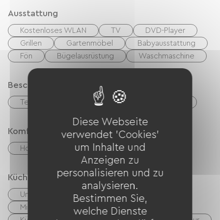
Ausstattung
Kostenloses WLAN
TV
DVD-Player
Grillen
Gartenmöbel
Babyausstattung
Fön
Bügelausrüstung
Waschmaschine
Beschreibung
Terrasse
Wohnzimmer / Aufenthaltsraum
Diese Webseite
Komfort
verwendet 'Cookies'
um Inhalte und
Holzofen
Anzeigen zu
personalisieren und zu
Küche
analysieren.
Unabhängige Küche
Cuisinière
Bestimmen Sie,
Mikrowelle
Vier
Hotte strebt
welche Dienste