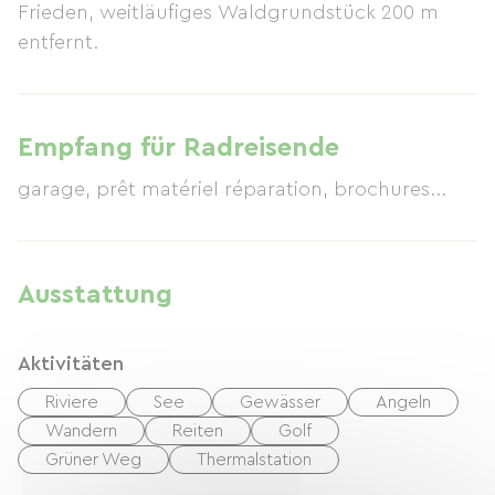
Frieden, weitläufiges Waldgrundstück 200 m
entfernt.
Empfang für Radreisende
garage, prêt matériel réparation, brochures...
Ausstattung
Aktivitäten
Riviere
See
Gewässer
Angeln
Wandern
Reiten
Golf
Grüner Weg
Thermalstation