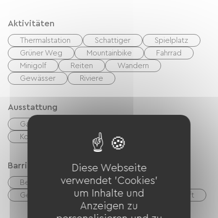
Aktivitäten
Thermalstation
Schattiger
Spielplatz
Grüner Weg
Mountainbike
Fahrrad
Minigolf
Reiten
Wandern
Gewässer
Riviere
Ausstattung
Gartenmöbel
Grillen
Kostenloses WLAN
Barrierefreiheit
Diese Webseite
verwendet 'Cookies'
Behindertengerechte Toiletten
um Inhalte und
Geeigneter Parkplatz
Geeignete Unterkunft
Anzeigen zu