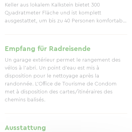
Keller aus lokalem Kalkstein bietet 300
Quadratmeter Fläche und ist komplett
ausgestattet, um bis zu 40 Personen komfortabel
zu beherbergen. Die grüne Lage am Flussufer
verspricht Ruhe und Erholung pur. Um die
außergewöhnliche Atmosphäre dieser Gebäude
Empfang für Radreisende
aus dem 2. Jahrhundert in vollen Zügen zu
Un garage extérieur permet le rangement des
genießen, steht Ihnen auf der Terrasse ein
vélos à l'abri. Un point d'eau est mis à
Picknickplatz zur Verfügung. Geführte Touren,
disposition pour le nettoyage après la
Reiseführer und Kulturprogramme des
randonnée. L'Office de Tourisme de Condom
Tourismusbüros Condom helfen Ihnen bei der
met à disposition des cartes/itinéraires des
Planung Ihrer Aktivitäten im Herzen unserer
chemins balisés.
Region. Das nahegelegene Schwimmbad von
Condom lädt zu einem erfrischenden Bad oder
einem entspannenden Spaziergang ein.
Ausstattung