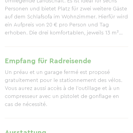
umliegende Landschaft. Es ist ideal für sechs
Personen und bietet Platz für zwei weitere Gäste
auf dem Schlafsofa im Wohnzimmer. Hierfür wird
ein Aufpreis von 20 € pro Person und Tag
erhoben. Die drei komfortablen, jeweils 13 m²
großen Schlafzimmer sind mit je zwei Betten (90
x 200 cm) ausgestattet. Der großzügige, 30 m²
große Wohn-/Ess-/Küchenbereich bietet
Empfang für Radreisende
Komfort und einen herrlichen Blick auf den
Un préau et un garage fermé est proposé
Garten und die Landschaft. Zur Ausstattung
gratuitement pour le stationnement des vélos.
gehören ein großer HD-Fernseher, eine
Vous aurez aussi accès à de l'outillage et à un
Musikanlage, ein großes Viersitzer-Sofa und ein
compresseur avec un pistolet de gonflage en
großer Esstisch für bis zu acht Personen. Die
cas de nécessité.
Küche verfügt über eine große Arbeitsfläche mit
Induktionskochfeld, Backofen/Mikrowelle,
Kühlschrank, Geschirrspüler und alle
notwendigen Kleingeräte wie Kaffeemaschine,
Ausstattung