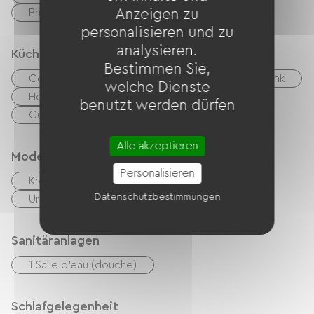
Privates, umzäuntes Gelände
Anzeigen zu
Terrasse
personalisieren und zu
analysieren.
Küche
Bestimmen Sie,
Congélateur
Spülmaschine
Kühlschrank
welche Dienste
Hotte strebt
Vier
Mikrowelle
benutzt werden dürfen
Cuisinière
Unabhängige Küche
Alle akzeptieren
Modes de paiement
Personalisieren
Kreditkarte
Schecks
Bargeld
Datenschutzbestimmungen
Urlaubsgutscheine (ANCV)
Transfer
Sanitäranlagen
1 Salle d'eau (douche)
Schlafgelegenheit