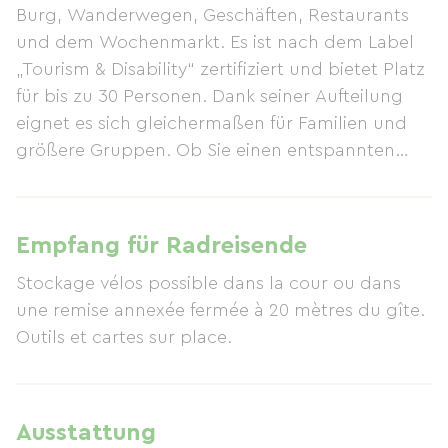
Burg, Wanderwegen, Geschäften, Restaurants
und dem Wochenmarkt. Es ist nach dem Label
„Tourism & Disability“ zertifiziert und bietet Platz
für bis zu 30 Personen. Dank seiner Aufteilung
eignet es sich gleichermaßen für Familien und
größere Gruppen. Ob Sie einen entspannten
Urlaub, Erholung und Entdeckungen oder einen
aktiven und sportlichen Aufenthalt planen – wir
freuen uns auf Ihren Besuch. Der
Empfang für Radreisende
rollstuhlgerechte Garten bietet Platz für große
Stockage vélos possible dans la cour ou dans
und kleine Gruppen. Im Erdgeschoss befinden
une remise annexée fermée à 20 mètres du gîte.
sich ein geräumiges Esszimmer mit Kamin, ein
Outils et cartes sur place.
Wohn-/TV-Bereich, eine offene Küche, ein WC für
Personen mit eingeschränkter Mobilität und ein
Familienschlafzimmer für 6 Personen mit
barrierefreiem Duschbad/WC. Im ersten Stock,
Ausstattung
der ebenfalls mit dem Aufzug erreichbar ist,