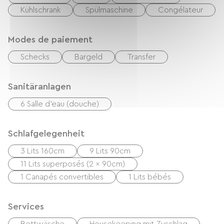
Kühlschrank
Spülmaschine
Congélateur
Modes de paiement
Schecks
Bargeld
Transfer
Sanitäranlagen
6 Salle d'eau (douche)
Schlafgelegenheit
3 Lits 160cm
9 Lits 90cm
11 Lits superposés (2 x 90cm)
1 Canapés convertibles
1 Lits bébés
Services