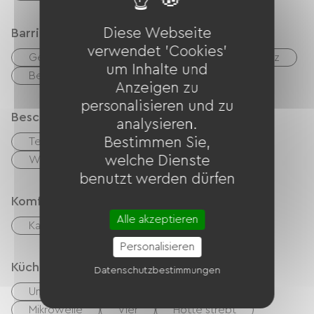
Diese Webseite
Barrierefreiheit
verwendet 'Cookies'
Geeignete Unterkunft
Geeigneter Parkplatz
um Inhalte und
Behindertengerechte Toiletten
Anzeigen zu
personalisieren und zu
Beschreibung
analysieren.
Bestimmen Sie,
Terrasse
Privates, umzäuntes Gelände
welche Dienste
Wohnzimmer / Aufenthaltsraum
benutzt werden dürfen
Komfort
Alle akzeptieren
Kamin
Personalisieren
Küche
Datenschutzbestimmungen
Unabhängige Küche
Cuisinière
Mikrowelle
Vier
Hotte strebt