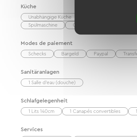
Küche
Unabhängige Küche
Cuisinière
Mikro
Spülmaschine
Congélateur
Modes de paiement
Schecks
Bargeld
Paypal
Transf
Sanitäranlagen
1 Salle d'eau (douche)
Schlafgelegenheit
1 Lits 140cm
1 Canapés convertibles
Services