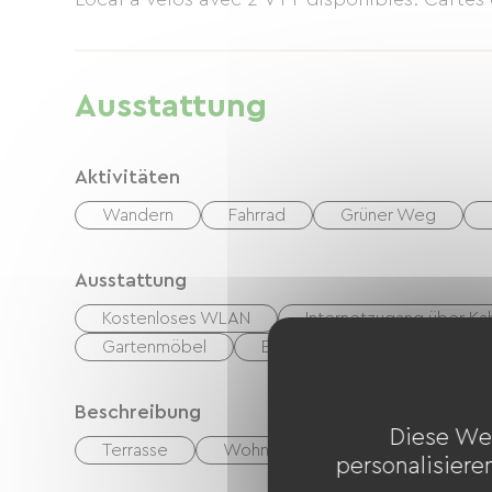
Ausstattung
Aktivitäten
Wandern
Fahrrad
Grüner Weg
Ausstattung
Kostenloses WLAN
Internetzugang über Ka
Gartenmöbel
Babyausstattung
Fön
Beschreibung
Diese We
Terrasse
Wohnzimmer / Aufenthaltsraum
personalisiere