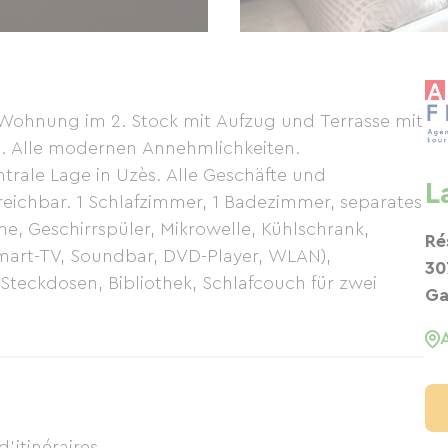
Wohnung im 2. Stock mit Aufzug und Terrasse mit
AN. Alle modernen Annehmlichkeiten.
trale Lage in Uzès. Alle Geschäfte und
L
reichbar. 1 Schlafzimmer, 1 Badezimmer, separates
, Geschirrspüler, Mikrowelle, Kühlschrank,
Ré
mart-TV, Soundbar, DVD-Player, WLAN),
30
Steckdosen, Bibliothek, Schlafcouch für zwei
Ga
'itinéraires.