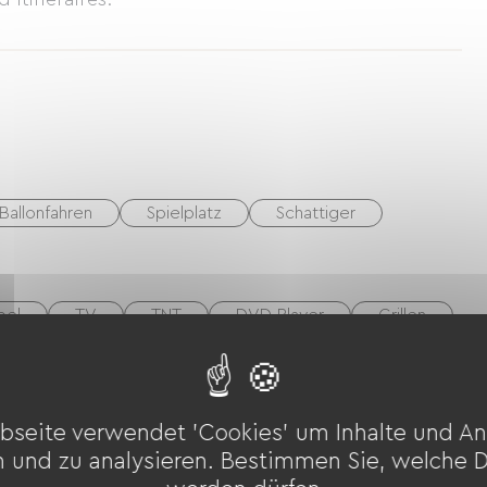
Ballonfahren
Spielplatz
Schattiger
bel
TV
TNT
DVD-Player
Grillen
Bügelausrüstung
Waschmaschine
bseite verwendet 'Cookies' um Inhalte und An
n und zu analysieren. Bestimmen Sie, welche 