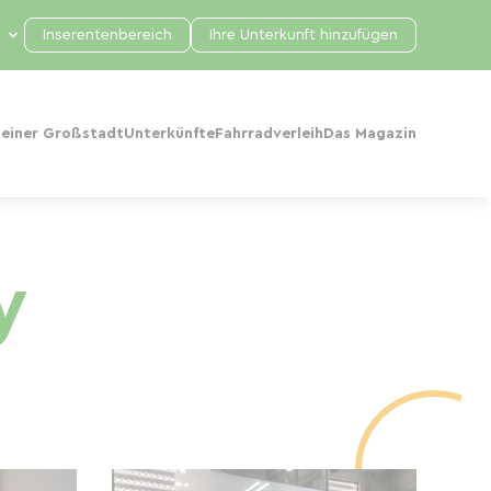
Inserentenbereich
Ihre Unterkunft hinzufügen
 einer Großstadt
Unterkünfte
Fahrradverleih
Das Magazin
y