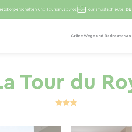
etskörperschaften und Tourismusbüros
Tourismusfachleute
Grüne Wege und Radrouten
Ab
La Tour du Ro