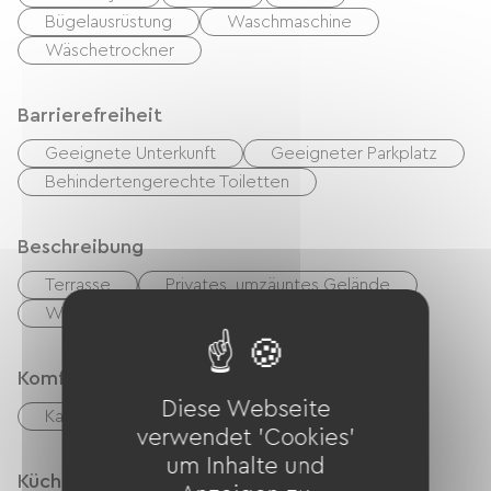
Bügelausrüstung
Waschmaschine
Wäschetrockner
Barrierefreiheit
Geeignete Unterkunft
Geeigneter Parkplatz
Behindertengerechte Toiletten
Beschreibung
Terrasse
Privates, umzäuntes Gelände
Wohnzimmer / Aufenthaltsraum
Komfort
Diese Webseite
Kamin
verwendet 'Cookies'
um Inhalte und
Küche