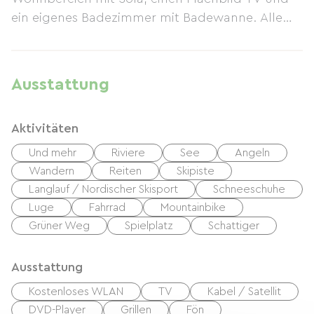
ein eigenes Badezimmer mit Badewanne. Alle
Wohneinheiten haben eine Terrasse mit
Gartenblick. Genießen Sie die großzügige
Terrasse und den Garten mit herrlicher Aussicht,
Ausstattung
den Außenpool, den Grill und kostenfreies
WLAN. In der Nähe gibt es zahlreiche
Aktivitäten
Wandermöglichkeiten. Castelnaudary erreichen
Sie nach 24 km, Revel nach 45 km. Der
Und mehr
Riviere
See
Angeln
nächstgelegene Flughafen ist der Flughafen
Wandern
Reiten
Skipiste
Carcassonne, 18 km von der Unterkunft entfernt.
Langlauf / Nordischer Skisport
Schneeschuhe
Luge
Fahrrad
Mountainbike
Grüner Weg
Spielplatz
Schattiger
Ausstattung
Kostenloses WLAN
TV
Kabel / Satellit
DVD-Player
Grillen
Fön