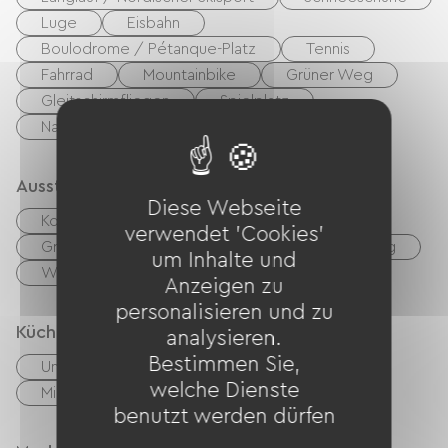
Luge
Eisbahn
Boulodrome / Pétanque-Platz
Tennis
Fahrrad
Mountainbike
Grüner Weg
Gleitschirmfliegen
Spielplatz
Nachtclub
Thermalstation
Ausstattung
Diese Webseite
Kostenloses WLAN
TV
TNT
verwendet 'Cookies'
Grillen
Gartenmöbel
Bügelausrüstung
um Inhalte und
Waschmaschine
Anzeigen zu
personalisieren und zu
Küche
analysieren.
Bestimmen Sie,
Unabhängige Küche
Cuisinière
welche Dienste
Mikrowelle
Vier
Kühlschrank
benutzt werden dürfen