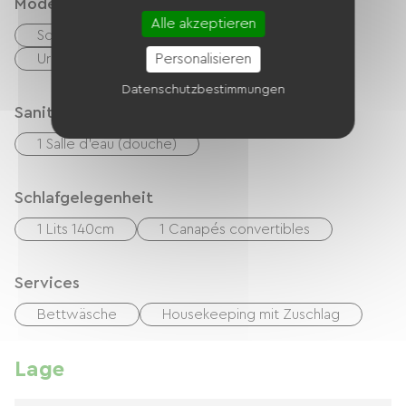
Modes de paiement
Alle akzeptieren
Schecks
Bargeld
Personalisieren
Urlaubsgutscheine (ANCV)
Datenschutzbestimmungen
Sanitäranlagen
1 Salle d'eau (douche)
Schlafgelegenheit
1 Lits 140cm
1 Canapés convertibles
Services
Bettwäsche
Housekeeping mit Zuschlag
Lage