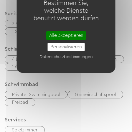
Bestimmen Sie,
welche Dienste
Sanitäranlagen
benutzt werden dürfen
7 Salle de bain (baignoire)
1 Salle d'eau (douche)
Alle akzeptieren
Personalisieren
Schlafgelegenheit
Datenschutzbestimmungen
4 Lits 160cm
1 Lits 140cm
2 Lits 90cm
1 Canapés convertibles
Schwimmbad
Privater Swimmingpool
Gemeinschaftspool
Freibad
Services
Spielzimmer