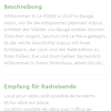
Beschreibung
Willkommen in LA POIRE A LOUP in Baugé,
Anjou, wo Sie die entspannte Lebensart Anjous
inmitten der Wälder von Baugé erleben können.
Zwischen Angers, Saumur und Le Mans gelegen,
ist die reiche Geschichte Anjous mit ihren
Schlössern, der Loire und der Reittradition zu
Ihren Füßen. Eve und Dom heißen Sie herzlich
willkommen in ihrem Ferienhaus, einem kürzlich
restaurierten Bauernhaus, nur 1 km vom Radweg
Baugé-La Flèche-Le Lude entfernt. Genießen Sie
den Swimmingpool und den Außenwhirlpool –
Empfang für Radreisende
ideal zum Entspannen nach einer Radtour oder
Local pour vélos, prêt possible de tandems
einfach zum Genießen. Das Ferienhaus bietet 220
et/ou vélos sur place.
m² Wohnfläche und ist komfortabel für bis zu 15
Location possible de vélos avec l'office de
Personen ausgestattet. In der Nähe finden Sie