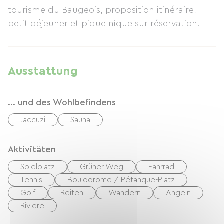
tourisme du Baugeois, proposition itinéraire,
zahlreiche Wanderwege, zwei Golfplätze und ein
petit déjeuner et pique nique sur réservation.
Reitzentrum.
Ausstattung
... und des Wohlbefindens
Jaccuzi
Sauna
Aktivitäten
Spielplatz
Grüner Weg
Fahrrad
Tennis
Boulodrome / Pétanque-Platz
Golf
Reiten
Wandern
Angeln
Riviere