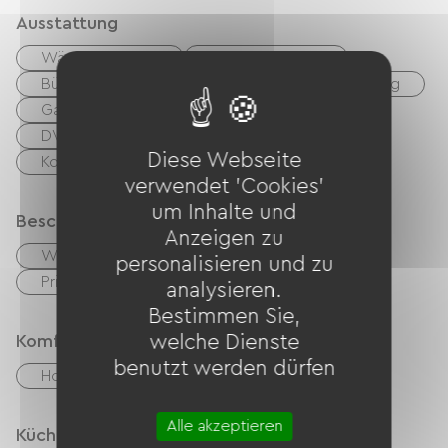
Ausstattung
Wäschetrockner
Waschmaschine
Bügelausrüstung
Fön
Babyausstattung
Gartenmöbel
Grillen
Hi-Fi-System
DVD-Player
TNT
TV
Diese Webseite
Kostenloses WLAN
verwendet 'Cookies'
um Inhalte und
Beschreibung
Anzeigen zu
Wohnzimmer / Aufenthaltsraum
personalisieren und zu
Privates, umzäuntes Gelände
Terrasse
analysieren.
Bestimmen Sie,
Komfort
welche Dienste
benutzt werden dürfen
Holzofen
Alle akzeptieren
Küche