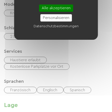
Modes de paiement
Alle akzeptieren
Kreditkarte
Transfer
Bargeld
Personalisieren
Datenschutzbestimmungen
Schlafgelegenheit
2 Lits 160cm
5 Lits 90cm
Services
Haustiere erlaubt
Kostenlose Parkplätze vor Ort
Sprachen
Französisch
Englisch
Spanisch
Lage