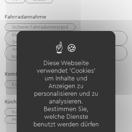
Fahrradannahme
Sicherer Fahrradunterstand
Elektrische Ladestation (für E-Bike-Akkus, GPS-
Geräte usw.)
Wäschemöglichkeiten vorhanden (kostenlos oder
kostenpflichtig)
Diese Webseite
verwendet 'Cookies'
Komfort
um Inhalte und
Essbereich im Freien
Anzeigen zu
personalisieren und zu
analysieren.
Küche
Bestimmen Sie,
Küche
Kühlschrank
Congélateur
welche Dienste
Mikrowelle
Vier
benutzt werden dürfen