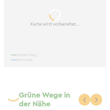
pieds ou en vélo. A proximité, vous trouverez
également le Lubéron, Arles, Les Sainte Marie de
la Mer, Les Calanques de Marseille. Pour une
Karte wird vorbereitet...
baignade immédiate, le domaine vous offre une
piscine, en saison.
Venez découvrir notre trésor de nature, et vivre
des vacances sous le signe du calme, de la
sérénité, de la convivialité.
Grüner Weg
Fernroute
A très vite.
Grüne Wege in
der Nähe