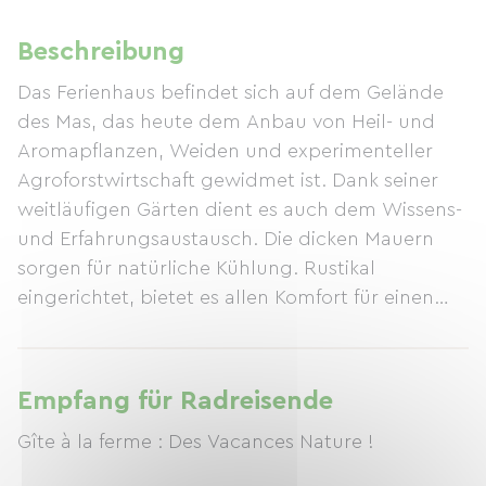
Beschreibung
Das Ferienhaus befindet sich auf dem Gelände
des Mas, das heute dem Anbau von Heil- und
Aromapflanzen, Weiden und experimenteller
Agroforstwirtschaft gewidmet ist. Dank seiner
weitläufigen Gärten dient es auch dem Wissens-
und Erfahrungsaustausch. Die dicken Mauern
sorgen für natürliche Kühlung. Rustikal
eingerichtet, bietet es allen Komfort für einen
angenehmen Familienurlaub. Das Mas liegt
ideal, nur 3 km vom Dorf Eygalières entfernt,
mitten in der provenzalischen Landschaft des
Empfang für Radreisende
Regionalen Naturparks Alpilles. Im Dorf finden
Gîte à la ferme : Des Vacances Nature !
Sie Geschäfte und einen hervorragenden
traditionellen Markt. Auf dem Weingut bieten