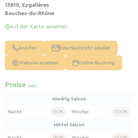
13810, Eygalières
Bouches-du-Rhône
Auf der Karte ansehen
Anrufen
Eine Nachricht senden
Website ansehen
Online-Buchung
Preise
(ab)
Niedrig Saison
Nacht:
180€
Woche:
1100€
Mittel Saison
Nacht:
180€
Woche:
1100€