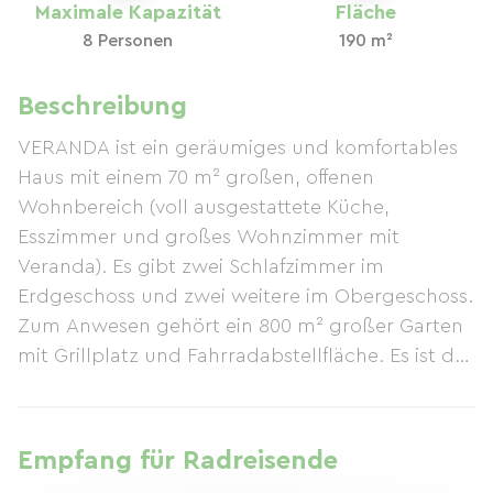
Maximale Kapazität
Fläche
8 Personen
190 m²
Beschreibung
VERANDA ist ein geräumiges und komfortables
Haus mit einem 70 m² großen, offenen
Wohnbereich (voll ausgestattete Küche,
Esszimmer und großes Wohnzimmer mit
Veranda). Es gibt zwei Schlafzimmer im
Erdgeschoss und zwei weitere im Obergeschoss.
Zum Anwesen gehört ein 800 m² großer Garten
mit Grillplatz und Fahrradabstellfläche. Es ist der
perfekte Ort zum Entspannen und bietet Ruhe
und Erholung in einem einzigartigen
Außenbereich. Die Hausverwaltung wohnt in der
Empfang für Radreisende
Nähe und steht Ihnen für Fragen gerne zur