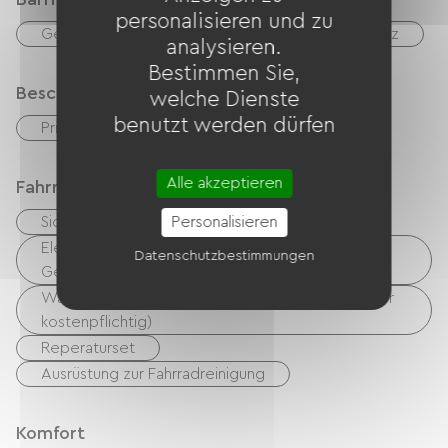
personalisieren und zu
Geeignete Unterkunft
Geeigneter Parkplatz
analysieren.
Bestimmen Sie,
Beschreibung
welche Dienste
benutzt werden dürfen
Privates, umzäuntes Gelände
Alle akzeptieren
Fahrradannahme
Sicherer Fahrradunterstand
Personalisieren
Elektrische Ladestation (für E-Bike-Akkus, GPS-
Datenschutzbestimmungen
Geräte usw.)
Wäschemöglichkeiten vorhanden (kostenlos oder
kostenpflichtig)
Reperaturset
Ausrüstung zur Fahrradreinigung
Komfort