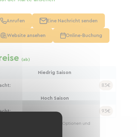
Anrufen
Eine Nachricht senden
Website ansehen
Online-Buchung
reise
(ab)
Niedrig Saison
acht:
83€
Hoch Saison
acht:
93€
 Preise können je nach Saison, Optionen und
enthaltsdauer variieren.