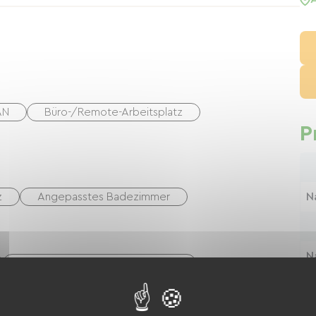
AN
Büro-/Remote-Arbeitsplatz
P
z
Angepasstes Badezimmer
N
N
Ausrüstung zur Fahrradreinigung
äte usw.)
Die
Auf