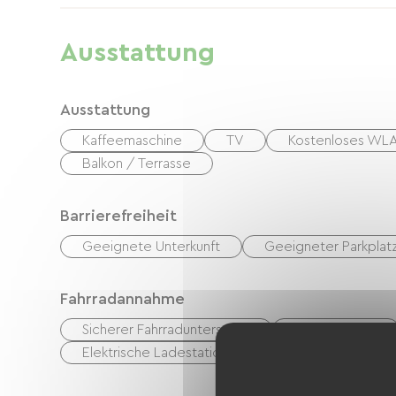
Ausstattung
Ausstattung
Kaffeemaschine
TV
Kostenloses WL
Balkon / Terrasse
Barrierefreiheit
Geeignete Unterkunft
Geeigneter Parkplat
Fahrradannahme
Sicherer Fahrradunterstand
Reperaturset
Elektrische Ladestation (für E-Bike-Akkus, GPS-Ger