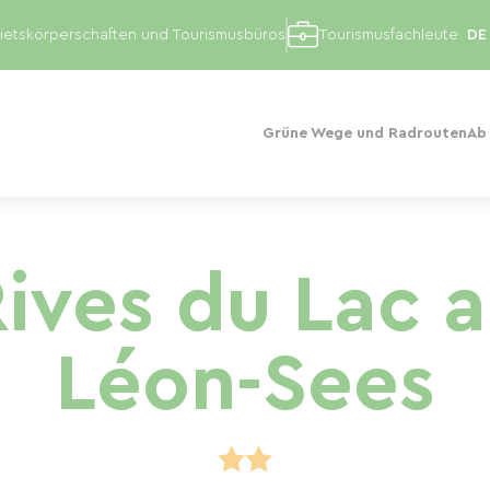
etskörperschaften und Tourismusbüros
Tourismusfachleute
Grüne Wege und Radrouten
Ab
Rives du Lac 
Léon-Sees