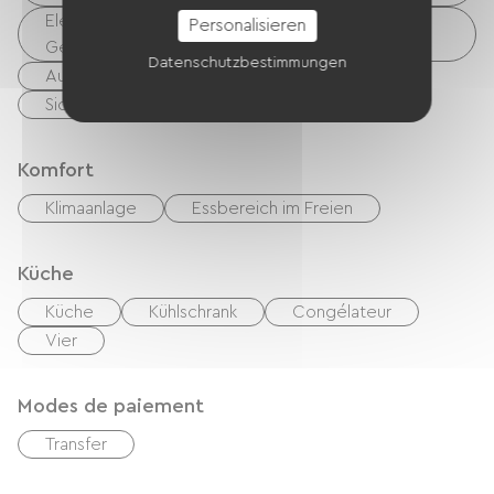
Elektrische Ladestation (für E-Bike-Akkus, GPS-
Personalisieren
Geräte usw.)
Datenschutzbestimmungen
Ausrüstung zur Fahrradreinigung
Sicherer Fahrradunterstand
Komfort
Klimaanlage
Essbereich im Freien
Küche
Küche
Kühlschrank
Congélateur
Vier
Modes de paiement
Transfer