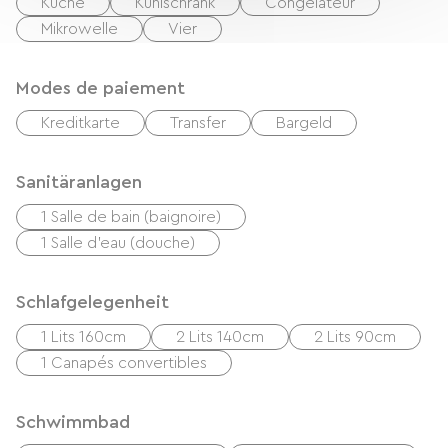
Küche
Kühlschrank
Congélateur
Mikrowelle
Vier
Modes de paiement
Kreditkarte
Transfer
Bargeld
Sanitäranlagen
1 Salle de bain (baignoire)
1 Salle d'eau (douche)
Schlafgelegenheit
1 Lits 160cm
2 Lits 140cm
2 Lits 90cm
1 Canapés convertibles
Schwimmbad