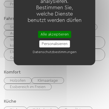
analysieren.
Privates, umzäuntes Gelände
Bestimmen Sie,
welche Dienste
Fahrradannahme
benutzt werden dürfen
Sicherer Fahrradunterstand
Reperaturset
Ausrüstung zur Fahrradreinigung
Alle akzeptieren
Wäschemöglichkeiten vorhanden (kostenlos oder
Personalisieren
kostenpflichtig)
Elektrische Ladestation (für E-Bike-Akkus, GPS-
Datenschutzbestimmungen
Geräte usw.)
Komfort
Holzofen
Klimaanlage
Essbereich im Freien
Küche