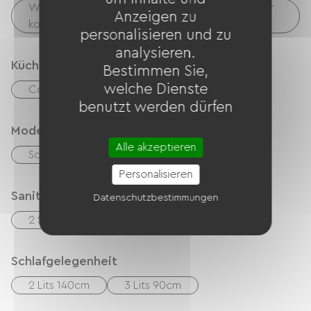
Wäschemöglichkeiten vorhanden (kostenlos oder
Charente.
Anzeigen zu
kostenpflichtig)
personalisieren und zu
analysieren.
Küche
Bestimmen Sie,
welche Dienste
Congélateur
Kühlschrank
benutzt werden dürfen
Modes de paiement
Alle akzeptieren
Schecks
Bargeld
Personalisieren
Sanitäranlagen
Datenschutzbestimmungen
2 Salle d'eau (douche)
Schlafgelegenheit
2 Lits 140cm
3 Lits 90cm