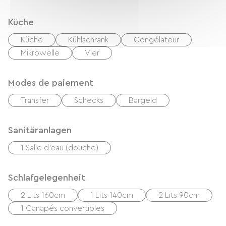
Küche
Küche
Kühlschrank
Congélateur
Mikrowelle
Vier
Modes de paiement
Transfer
Schecks
Bargeld
Sanitäranlagen
1 Salle d'eau (douche)
Schlafgelegenheit
2 Lits 160cm
1 Lits 140cm
2 Lits 90cm
1 Canapés convertibles