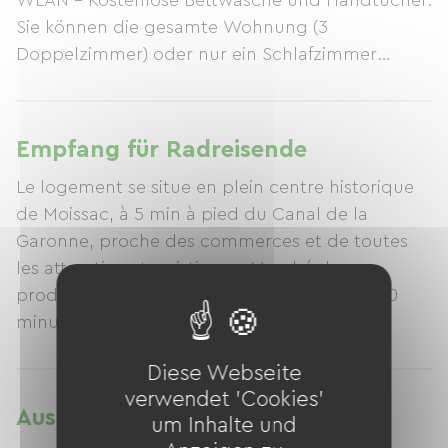
WLAN – Kostenlose Bettwäsche und Handtücher.
Sie können die gesamte Wohnung (3
Doppelzimmer) oder nur ein Schlafzimmer
buchen.
Empfang für Radreisende
Le logement se situe en plein centre historique
de Moissac, à 5 min à pied du Canal de la
Garonne, proche des commerces et de toutes
les attractions touristiques. Marché des
producteurs samedi et dimanche matin. A 10
minutes en vélo du Pont canal.
Diese Webseite
verwendet 'Cookies'
Ausstattung
um Inhalte und