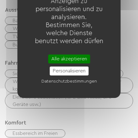
Anzeigen zu
personalisieren und zu
Ausstattung
analysieren.
Balkon / Terrasse
Kaffeemaschine
Bestimmen Sie,
Waschmaschine
Kostenloses WLAN
welche Dienste
TV
Plancha
benutzt werden dürfen
Büro-/Remote-Arbeitsplatz
Alle akzeptieren
Fahrradannahme
Personalisieren
Sicherer Fahrradunterstand
Reperaturset
Datenschutzbestimmungen
Wäschemöglichkeiten vorhanden (kostenlos oder
kostenpflichtig)
Elektrische Ladestation (für E-Bike-Akkus, GPS-
Geräte usw.)
Komfort
Essbereich im Freien