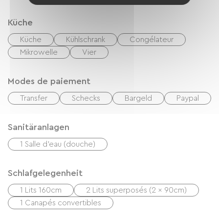
Küche
Küche
Kühlschrank
Congélateur
Mikrowelle
Vier
Modes de paiement
Transfer
Schecks
Bargeld
Paypal
Sanitäranlagen
1 Salle d'eau (douche)
Schlafgelegenheit
1 Lits 160cm
2 Lits superposés (2 x 90cm)
1 Canapés convertibles