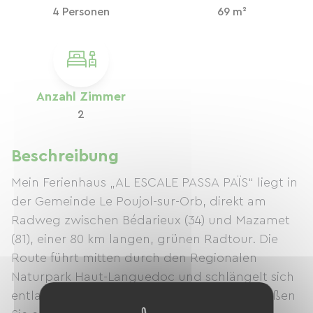
4 Personen
69 m²
Anzahl Zimmer
2
Beschreibung
Mein Ferienhaus „AL ESCALE PASSA PAÏS“ liegt in
der Gemeinde Le Poujol-sur-Orb, direkt am
Radweg zwischen Bédarieux (34) und Mazamet
(81), einer 80 km langen, grünen Radtour. Die
Route führt mitten durch den Regionalen
Naturpark Haut-Languedoc und schlängelt sich
entlang einer ehemaligen Bahntrasse. Genießen