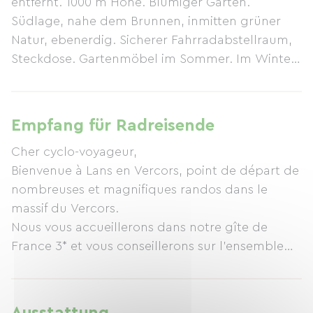
entfernt. 1000 m Höhe. Blumiger Garten.
Südlage, nahe dem Brunnen, inmitten grüner
Natur, ebenerdig. Sicherer Fahrradabstellraum,
Steckdose. Gartenmöbel im Sommer. Im Winter
Schneefall möglich. Skandinavische Sauna
(optional). Herzlich willkommen und beraten Sie
gerne von Hélène und Philippe.
Empfang für Radreisende
Cher cyclo-voyageur,
Bienvenue à Lans en Vercors, point de départ de
nombreuses et magnifiques randos dans le
massif du Vercors.
Nous vous accueillerons dans notre gîte de
France 3* et vous conseillerons sur l'ensemble
des itinéraires à vélo autour de chez nous.