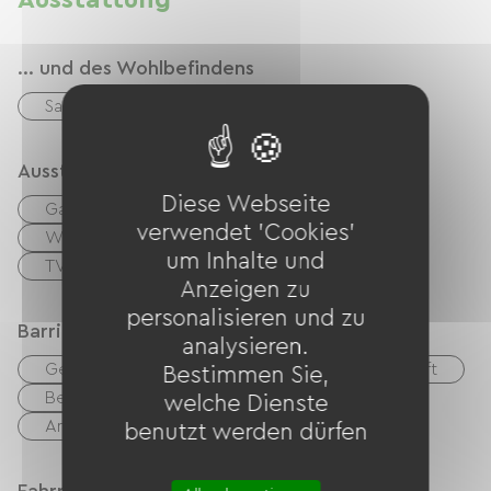
Ausstattung
... und des Wohlbefindens
Sauna
Ausstattung
Diese Webseite
Garten
Kaffeemaschine
verwendet 'Cookies'
Waschmaschine
Kostenloses WLAN
um Inhalte und
TV
Grillen
Anzeigen zu
personalisieren und zu
Barrierefreiheit
analysieren.
Geeigneter Parkplatz
Geeignete Unterkunft
Bestimmen Sie,
Behindertengerechte Toiletten
welche Dienste
Angepasstes Badezimmer
benutzt werden dürfen