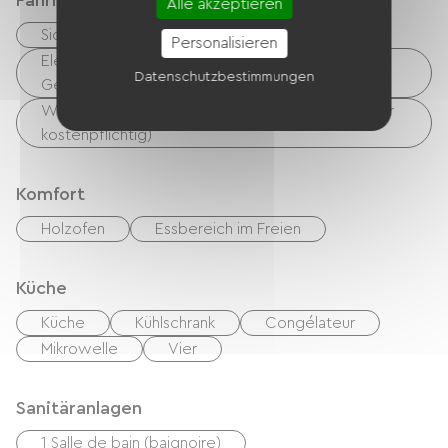
Fahrradannahme
Alle akzeptieren
Sicherer Fahrradunterstand
Personalisieren
Elektrische Ladestation (für E-Bike-Akkus, GPS-
Datenschutzbestimmungen
Geräte usw.)
Wäschemöglichkeiten vorhanden (kostenlos oder
kostenpflichtig)
Komfort
Holzofen
Essbereich im Freien
Küche
Küche
Kühlschrank
Congélateur
Mikrowelle
Vier
Sanitäranlagen
1 Salle de bain (baignoire)