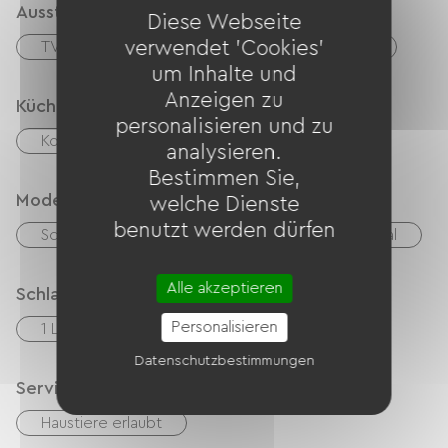
Ausstattung
Diese Webseite
verwendet 'Cookies'
TV
Gartenmöbel
Bügelausrüstung
um Inhalte und
Anzeigen zu
Küche
personalisieren und zu
Kochnische
Kühlschrank
analysieren.
Bestimmen Sie,
Modes de paiement
welche Dienste
benutzt werden dürfen
Schecks
Bargeld
Mandat International
Alle akzeptieren
Schlafgelegenheit
Personalisieren
1 Lits 140cm
1 Lits 90cm
Datenschutzbestimmungen
Services
Haustiere erlaubt