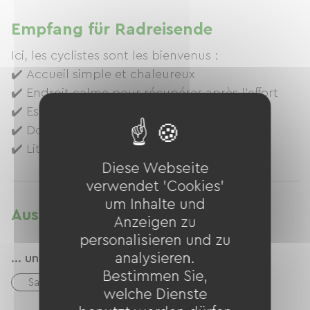
Empfang für Radreisende
Ici, les cyclistes sont les bienvenus :
✔️ Accueil simple et chaleureux
✔️ Endroit calme pour récupérer après l’effort
✔️ Espace sécurisé pour les vélos
✔️ Douche chaude bien méritée
✔️ Lit confortable pour repartir reposé(e)
✔️ Sauna individuel
Diese Webseite
verwendet 'Cookies'
um Inhalte und
Ausstattung
Anzeigen zu
personalisieren und zu
analysieren.
... und des Wohlbefindens
Bestimmen Sie,
Sauna
welche Dienste