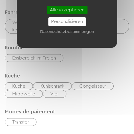
Alle akzeptieren
Fahrradannahme
Personalisieren
Wäschemöglichkeiten vorhanden (kostenlos oder
kostenpflichtig)
Datenschutzbestimmungen
Komfort
Essbereich im Freien
Küche
Küche
Kühlschrank
Congélateur
Mikrowelle
Vier
Modes de paiement
Transfer