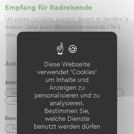
Feigenbäumen.
Empfang für Radreisende
Les pistes cyclables passent devant et derrière la
maison, idéal pour découvrir le nord de l'île à
vélo.
Ausstattung
Diese Webseite
verwendet 'Cookies'
um Inhalte und
Ausstattung
Anzeigen zu
Kaffeemaschine
Waschmaschine
TV
personalisieren und zu
Grillen
Kostenloses WLAN
Garten
analysieren.
Bestimmen Sie,
Beschreibung
welche Dienste
benutzt werden dürfen
Privates, umzäuntes Gelände