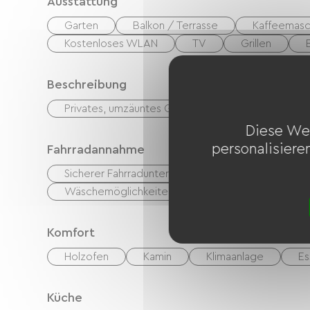
Ausstattung
Garten
Balkon / Terrasse
Kaffeemasc
Kostenloses WLAN
TV
Grillen
Beschreibung
Privates, umzäuntes Gelände
Diese We
personalisiere
Fahrradannahme
Sicherer Fahrradunterstand
Reperaturset
Wäschemöglichkeiten vorhanden (kostenlos oder k
Komfort
Holzofen
Kamin
Klimaanlage
Es
Küche