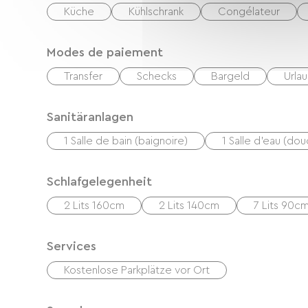
Küche
Kühlschrank
Congélateur
Modes de paiement
Transfer
Schecks
Bargeld
Urla
Sanitäranlagen
1 Salle de bain (baignoire)
1 Salle d'eau (do
Schlafgelegenheit
2 Lits 160cm
2 Lits 140cm
7 Lits 90c
Services
Kostenlose Parkplätze vor Ort