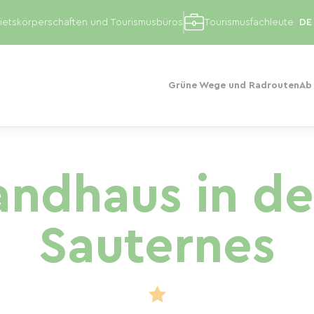
etskörperschaften und Tourismusbüros
Tourismusfachleute
Grüne Wege und Radrouten
Ab
andhaus in de
Sauternes