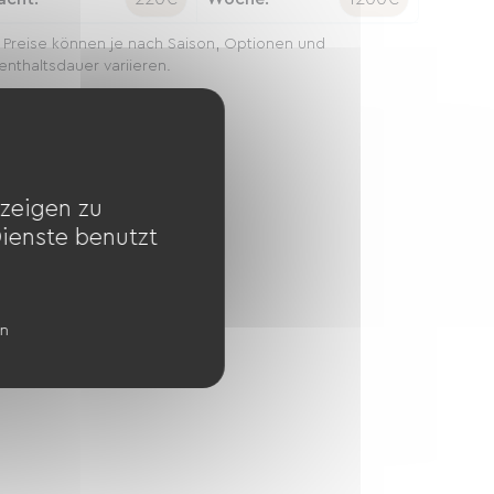
 Preise können je nach Saison, Optionen und
enthaltsdauer variieren.
zeigen zu
Dienste benutzt
en