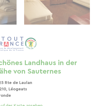
chönes Landhaus in der
ähe von Sauternes
25 Rte de Laulan
210, Léogeats
ronde
Auf der Karte ansehen