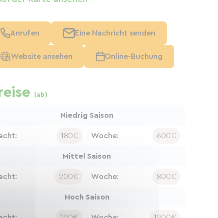
Anrufen
Eine Nachricht senden
Website ansehen
Online-Buchung
reise
(ab)
Niedrig Saison
acht:
180€
Woche:
600€
Mittel Saison
acht:
200€
Woche:
800€
Hoch Saison
acht:
220€
Woche:
1200€