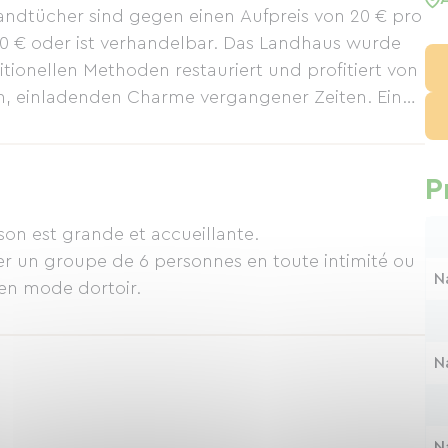
dtücher sind gegen einen Aufpreis von 20 € pro
150 € oder ist verhandelbar. Das Landhaus wurde
ionellen Methoden restauriert und profitiert von
, einladenden Charme vergangener Zeiten. Eine
ine Holzterrasse mit Sonnenschirm im Osten
 folgen und zu jeder Tageszeit Schatten oder
 und Kühle garantiert. Das gesamte Haus ist im
P
ison est grande et accueillante.
r un groupe de 6 personnes en toute intimité ou
N
en mode dortoir.
N
N