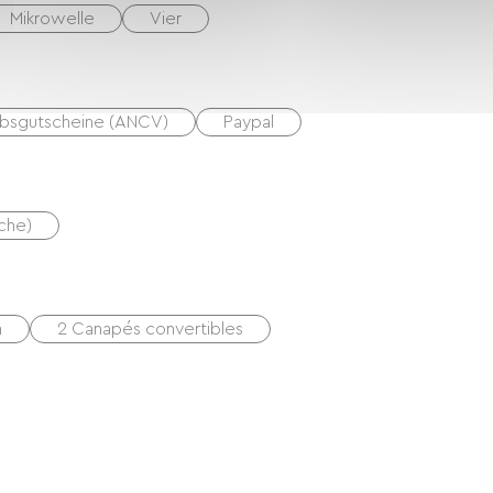
Mikrowelle
Vier
ubsgutscheine (ANCV)
Paypal
uche)
m
2 Canapés convertibles