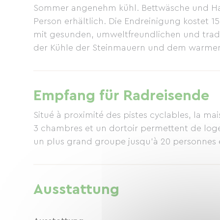
Sommer angenehm kühl. Bettwäsche und Han
Person erhältlich. Die Endreinigung kostet 
mit gesunden, umweltfreundlichen und tradit
der Kühle der Steinmauern und dem warmen
große überdachte Terrasse im Westen und e
ermöglichen es Ihnen, dem Sonnenverlauf zu
Sonne zu genießen. Im Sommer sind Schatten
Empfang für Radreisende
Winter dank Zentralheizung sehr behaglich.
Situé à proximité des pistes cyclables, la ma
3 chambres et un dortoir permettent de loge
un plus grand groupe jusqu'à 20 personnes 
Ausstattung