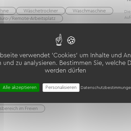
hine
Wäschetrockner
Waschmaschine
Die
Auf
Büro-/Remote-Arbeitsplatz
bseite verwendet 'Cookies' um Inhalte und An
n und zu analysieren. Bestimmen Sie, welche 
werden dürfen
Ausrüstung zur Fahrradreinigung
ostenpflichtig)
Alle akzeptieren
Personalisieren
Datenschutzbestimmung
sbereich im Freien