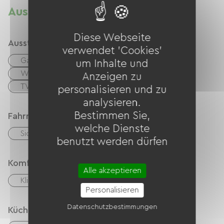
PEUFEUILHOUX, AINAY LE VIEL, pont de la
Ausstattung
TRANCHASSE....
Diese Webseite
Ausstattung
verwendet 'Cookies'
Garten
Kaffeemaschine
um Inhalte und
Waschmaschine
Kostenloses WLAN
Anzeigen zu
TV
Grillen
personalisieren und zu
analysieren.
Bestimmen Sie,
Fahrradannahme
welche Dienste
Sicherer Fahrradunterstand
benutzt werden dürfen
Komfort
Alle akzeptieren
Klimaanlage
Essbereich im Freien
Personalisieren
Datenschutzbestimmungen
Küche