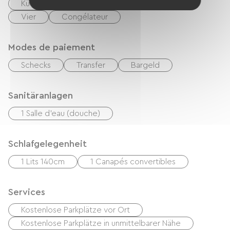
Küche
Kühlschrank
Mikrowelle
Vier
Congélateur
Modes de paiement
Schecks
Transfer
Bargeld
Sanitäranlagen
1 Salle d'eau (douche)
Schlafgelegenheit
1 Lits 140cm
1 Canapés convertibles
Services
Kostenlose Parkplätze vor Ort
Kostenlose Parkplätze in unmittelbarer Nähe