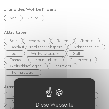
... und des Wohlbefindens
Spa
Sauna
Aktivitäten
See
Wandern
Reiten
Skipiste
Langlauf / Nordischer Skisport
Schneeschuhe
Luge
Wildwassersport
Golf
Fahrrad
Mountainbike
Grüner Weg
Gleitschirmfliegen
Schattiger
Thermalstation
Ausstattung
Kostenloses WLAN
Computer vorhanden
TV
TNT
DVD-Player
Grillen
Diese Webseite
Gartenmöbel
Babyausstattung
Fön