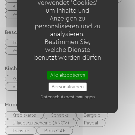
verwendet 'Cookies'
Bügelausrüstung
Waschmaschine
um Inhalte und
Wäschetrockner
Anzeigen zu
personalisieren und zu
Beschreibung
analysieren.
Bestimmen Sie,
Terrasse
Privates, umzäuntes Gelände
welche Dienste
Wohnzimmer / Aufenthaltsraum
benutzt werden dürfen
Küche
Alle akzeptieren
Kochnische
Cuisinière
Mikrowelle
Vier
Hotte strebt
Personalisieren
Kühlschrank
Datenschutzbestimmungen
Modes de paiement
Kreditkarte
Schecks
Bargeld
Urlaubsgutscheine (ANCV)
Paypal
Transfer
Bons CAF