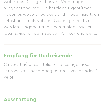
wobei das Dachgeschoss zu Wohnungen
ausgebaut wurde. Die heutigen Eigentümer
haben es weiterentwickelt und modernisiert, um
selbst anspruchsvollsten Gästen gerecht zu
werden. Eingebettet in einen ruhigen Weiler,
ideal zwischen dem See von Annecy und den
Bergen gelegen, bietet das Chalet eine friedliche
und entspannende Atmosphäre mit
Panoramablick und ist gleichzeitig perfekt für
Empfang für Radreisende
Sport und Familienaktivitäten. Das Anwesen
Cartes, itinéraires, atelier et bricolage, nous
verfügt über einen großen, wunderschönen
saurons vous accompagner dans vos balades à
beheizten Innenpool mit angrenzender,
vélo!
geräumiger Südterrasse – ideal zum Entspannen
und Erholen. Sauna und Whirlpool laden zum
Abschalten und Genießen ein. Die Lage ist
perfekt für Sportbegeisterte: Zwischen See und
Ausstattung
Bergen haben Sie die Qual der Wahl!