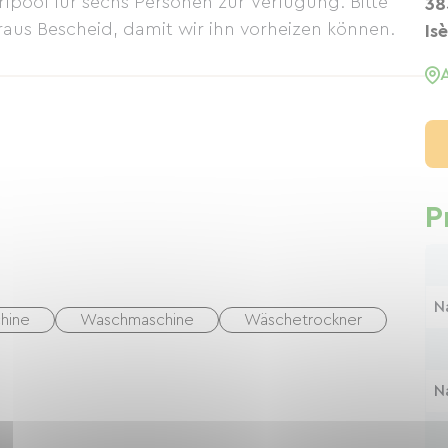
pool für sechs Personen zur Verfügung. Bitte
38
aus Bescheid, damit wir ihn vorheizen können.
Is
P
N
hine
Waschmaschine
Wäschetrockner
N