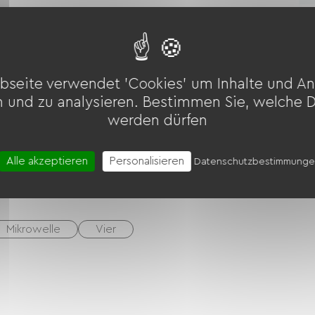
N
Die
Fahrradreinigung
Auf
äte usw.)
bseite verwendet 'Cookies' um Inhalte und An
ostenpflichtig)
n und zu analysieren. Bestimmen Sie, welche 
werden dürfen
Alle akzeptieren
Personalisieren
Datenschutzbestimmung
Mikrowelle
Vier