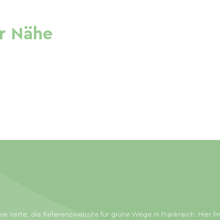
r Nähe
ie Verte, die Referenzwebsite für grüne Wege in Frankreich. Hier f