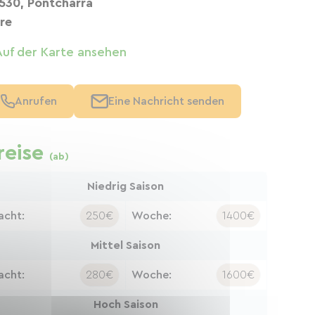
530, Pontcharra
ère
Auf der Karte ansehen
Anrufen
Eine Nachricht senden
reise
(ab)
Niedrig Saison
acht:
250€
Woche:
1400€
Mittel Saison
acht:
280€
Woche:
1600€
Hoch Saison