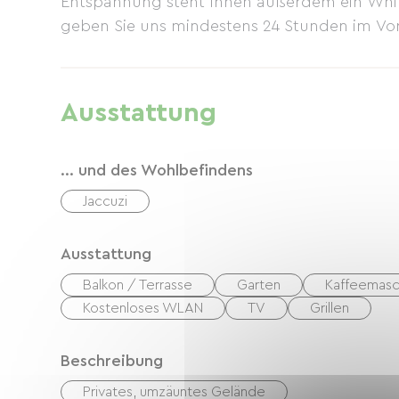
Entspannung steht Ihnen außerdem ein Whirl
geben Sie uns mindestens 24 Stunden im Vor
Ausstattung
... und des Wohlbefindens
Jaccuzi
Ausstattung
Balkon / Terrasse
Garten
Kaffeemasc
Kostenloses WLAN
TV
Grillen
Beschreibung
Privates, umzäuntes Gelände