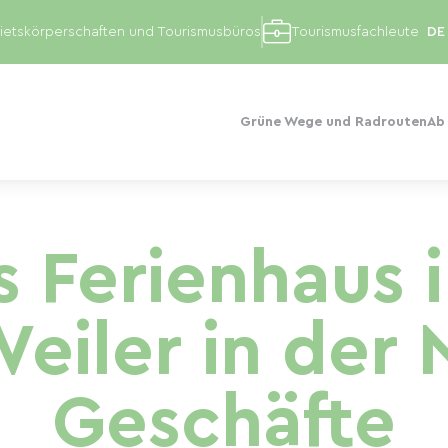
etskörperschaften und Tourismusbüros
Tourismusfachleute
Grüne Wege und Radrouten
Ab
s Ferienhaus 
eiler in der 
Geschäfte