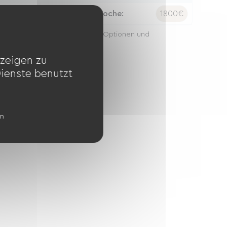
acht:
300€
Woche:
1800€
 Preise können je nach Saison, Optionen und
enthaltsdauer variieren.
zeigen zu
Dienste benutzt
en