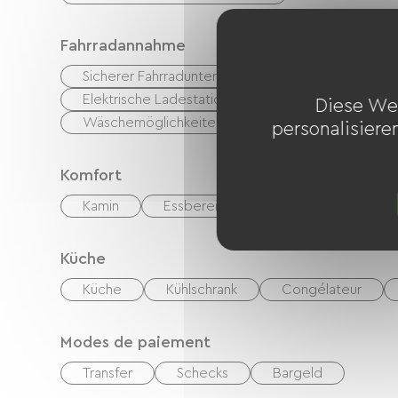
Fahrradannahme
Sicherer Fahrradunterstand
Ausrüstung zur 
Elektrische Ladestation (für E-Bike-Akkus, GPS-Ger
Diese We
Wäschemöglichkeiten vorhanden (kostenlos oder k
personalisiere
Komfort
Kamin
Essbereich im Freien
Küche
Küche
Kühlschrank
Congélateur
Modes de paiement
Transfer
Schecks
Bargeld