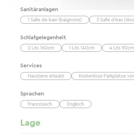
Sanitäranlagen
1 Salle de bain (baignoire)
2 Salle d'eau (do
Schlafgelegenheit
2 Lits 160cm
1 Lits 140cm
4 Lits 90cm
Services
Haustiere erlaubt
Kostenlose Parkplätze vor
Sprachen
Französisch
Englisch
Lage