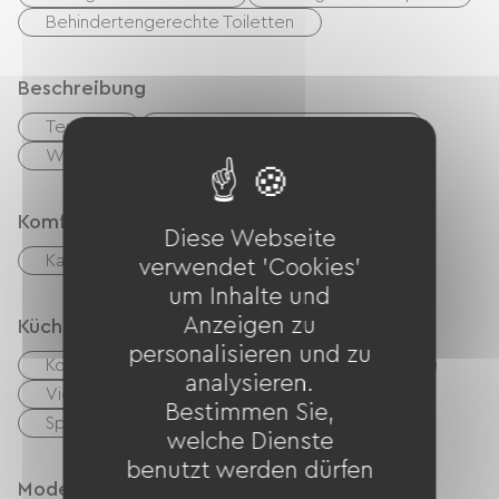
Behindertengerechte Toiletten
Beschreibung
Terrasse
Privates, umzäuntes Gelände
Wohnzimmer / Aufenthaltsraum
Komfort
Diese Webseite
Kamin
verwendet 'Cookies'
um Inhalte und
Anzeigen zu
Küche
personalisieren und zu
Kochnische
Cuisinière
Mikrowelle
analysieren.
Vier
Hotte strebt
Kühlschrank
Bestimmen Sie,
Spülmaschine
Congélateur
welche Dienste
benutzt werden dürfen
Modes de paiement