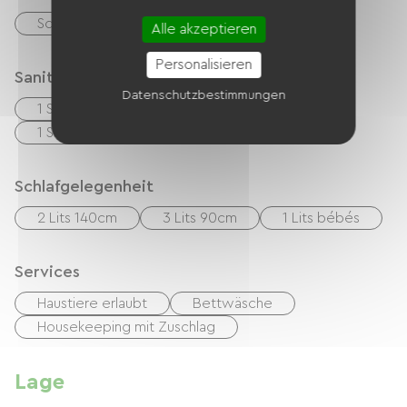
Schecks
Bargeld
Paypal
Alle akzeptieren
Personalisieren
Sanitäranlagen
Datenschutzbestimmungen
1 Salle d'eau (douche)
1 Salle de bain (baignoire)
Schlafgelegenheit
2 Lits 140cm
3 Lits 90cm
1 Lits bébés
Services
Haustiere erlaubt
Bettwäsche
Housekeeping mit Zuschlag
Lage