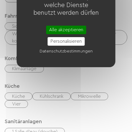
Natur eignet.
welche Dienste
benutzt werden dürfen
Fahrradannahme
Sicherer Fahrradunterstand
Alle akzeptieren
Wäschemöglichkeiten vorhanden (kostenlos oder
kostenpflichtig)
Personalisieren
Datenschutzbestimmungen
Komfort
Klimaanlage
Küche
Küche
Kühlschrank
Mikrowelle
Vier
Sanitäranlagen
1 Salle d'eau (douche)