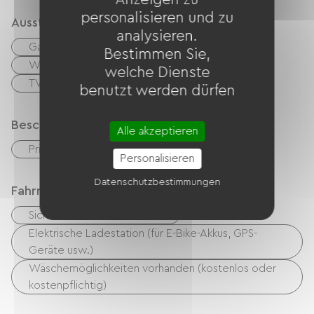
personalisieren und zu
Ausstattung
analysieren.
Garten
Kaffeemaschine
Bestimmen Sie,
Waschmaschine
Kostenloses WLAN
welche Dienste
TV
Grillen
benutzt werden dürfen
Beschreibung
Alle akzeptieren
Privates, umzäuntes Gelände
Personalisieren
Datenschutzbestimmungen
Fahrradannahme
Sicherer Fahrradunterstand
Elektrische Ladestation (für E-Bike-Akkus, GPS-
Geräte usw.)
Wäschemöglichkeiten vorhanden (kostenlos oder
kostenpflichtig)