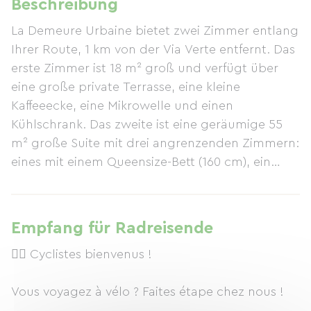
Beschreibung
La Demeure Urbaine bietet zwei Zimmer entlang
Ihrer Route, 1 km von der Via Verte entfernt. Das
erste Zimmer ist 18 m² groß und verfügt über
eine große private Terrasse, eine kleine
Kaffeeecke, eine Mikrowelle und einen
Kühlschrank. Das zweite ist eine geräumige 55
m² große Suite mit drei angrenzenden Zimmern:
eines mit einem Queensize-Bett (160 cm), ein
weiteres mit einem Einzelbett (90 cm) sowie ein
Badezimmer und eine Küchenzeile dazwischen.
Fahrräder können sicher im Garten abgestellt
Empfang für Radreisende
werden.
🚴‍♂️ Cyclistes bienvenus !
Vous voyagez à vélo ? Faites étape chez nous !