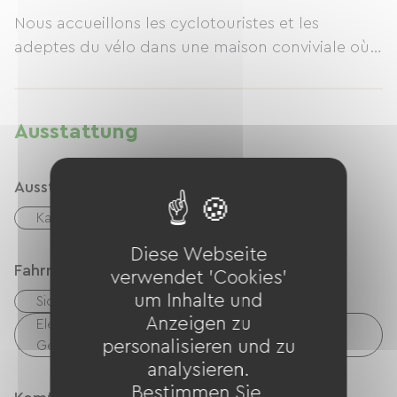
Nous accueillons les cyclotouristes et les
adeptes du vélo dans une maison conviviale où
vous pourrez vous reposer, recharger les
batteries (les vôtres comme celles de votre vélo
électrique !) et repartir du bon pied.
Ausstattung
2 chambres sont à votre disposition, 1 pour 2
personnes et 1 autre pour 3 personnes.
Ausstattung
✅ Stationnement vélo sécurisé
Kaffeemaschine
Kostenloses WLAN
✅ Recharge VAE gratuite
Diese Webseite
✅ Chambres confortables
Fahrradannahme
verwendet 'Cookies'
✅ Environnement calme
um Inhalte und
Sicherer Fahrradunterstand
✅ Accueil adapté aux voyageurs à vélo
Anzeigen zu
Elektrische Ladestation (für E-Bike-Akkus, GPS-
personalisieren und zu
Geräte usw.)
Après les kilomètres, place au confort : une
analysieren.
douche chaude, un bon repos et la tranquillité
Bestimmen Sie,