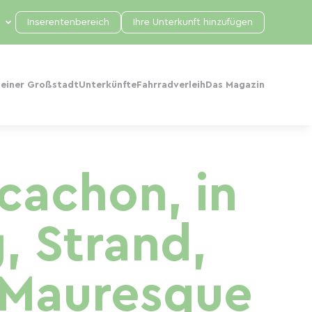
Inserentenbereich
Ihre Unterkunft hinzufügen
 einer Großstadt
Unterkünfte
Fahrradverleih
Das Magazin
cachon, in
 Strand,
 Mauresque