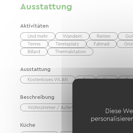
Ausstattung
Aktivitäten
Und mehr
Wandern
Reiten
Gol
Tennis
Tennisplatz
Fahrrad
Grü
Billard
Thermalstation
Ausstattung
Kostenloses WLAN
TV
Fön
Büg
Beschreibung
Wohnzimmer / Aufenthaltsraum
Diese We
personalisiere
Küche