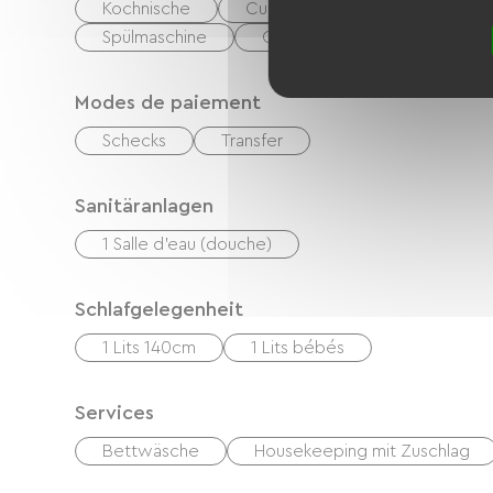
Kochnische
Cuisinière
Mikrowelle
Spülmaschine
Congélateur
Modes de paiement
Schecks
Transfer
Sanitäranlagen
1 Salle d'eau (douche)
Schlafgelegenheit
1 Lits 140cm
1 Lits bébés
Services
Bettwäsche
Housekeeping mit Zuschlag