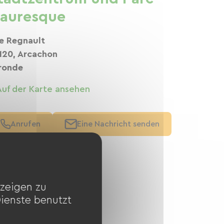
auresque
e Regnault
120, Arcachon
ronde
Auf der Karte ansehen
Anrufen
Eine Nachricht senden
zeigen zu
Dienste benutzt