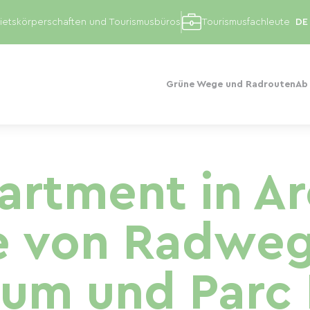
etskörperschaften und Tourismusbüros
Tourismusfachleute
Grüne Wege und Radrouten
Ab
artment in Ar
e von Radweg,
rum und Parc