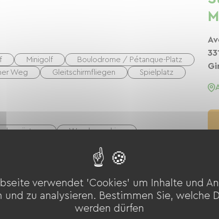
M
Av
33
f
Minigolf
Boulodrome / Pétanque-Platz
Gi
ner Weg
Gleitschirmfliegen
Spielplatz
elausrüstung
Waschmaschine
bseite verwendet 'Cookies' um Inhalte und An
n und zu analysieren. Bestimmen Sie, welche 
werden dürfen