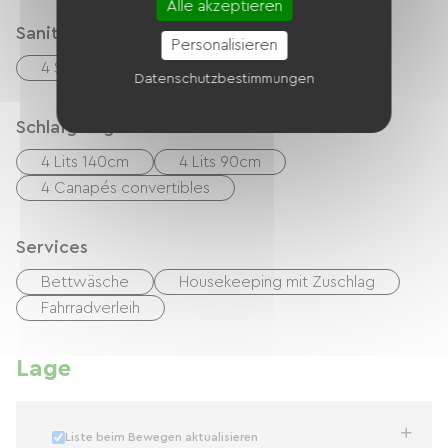
Alle akzeptieren
Sanitäranlagen
Personalisieren
4 Salle d'eau (douche)
Datenschutzbestimmungen
Schlafgelegenheit
4 Lits 140cm
4 Lits 90cm
4 Canapés convertibles
Services
Bettwäsche
Housekeeping mit Zuschlag
Fahrradverleih
Lage
Liste beim Bewegen aktualisieren