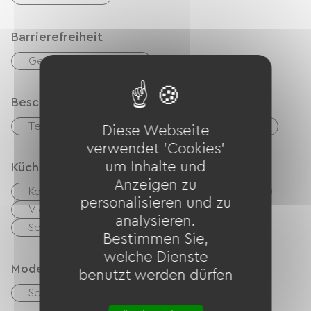
Barrierefreiheit
Geeigneter Parkplatz
Beschreibung
Terrasse
Wohnzimmer / Aufenthaltsraum
Diese Webseite
verwendet 'Cookies'
um Inhalte und
Küche
Anzeigen zu
Kochnische
Cuisinière
Mikrowelle
personalisieren und zu
Vier
Hotte strebt
Kühlschrank
analysieren.
Spülmaschine
Congélateur
Bestimmen Sie,
welche Dienste
Modes de paiement
benutzt werden dürfen
Schecks
Bargeld
Transfer