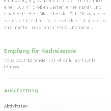
Bahnübergangswärterhaus bietet eine Terrasse,
einen 300 m² großen Garten, einen Kamin und
einen herrlichen Blick über das Tal. Clévacances-
zertifiziert (3 Schlüssel). Sie werden sich in dieses
charmante Häuschen im Wald und seine
traumhafte Aussicht verlieben! Das Wohnzimmer
verfügt über ein bequemes Sofa, einen Kamin
und eine Stereoanlage. Die voll ausgestattete
Empfang für Radreisende
Küche bietet Kühlschrank, Herd, Backofen,
Vous pourrez ranger vos vélos à l'abri sur la
Mikrowelle, Kaffeemaschine, Wasserkocher und
terrasse
Toaster. Im Erdgeschoss befindet sich ein
Badezimmer (große Duschkabine,
Waschmaschine), im Obergeschoss ein
Hauptschlafzimmer und ein Kinderzimmer
Ausstattung
(Etagenbetten) mit neuer Bettwäsche. Genießen
Sie die 20 m² große, überdachte Terrasse und
Aktivitäten
den 300 m² großen Garten – ideal zum