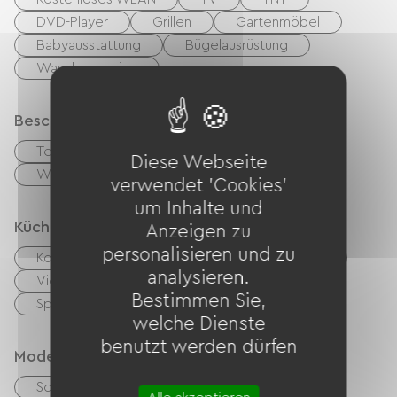
DVD-Player
Grillen
Gartenmöbel
Babyausstattung
Bügelausrüstung
Waschmaschine
Beschreibung
Terrasse
Privates, umzäuntes Gelände
Diese Webseite
Wohnzimmer / Aufenthaltsraum
verwendet 'Cookies'
um Inhalte und
Küche
Anzeigen zu
personalisieren und zu
Kochnische
Cuisinière
Mikrowelle
analysieren.
Vier
Hotte strebt
Kühlschrank
Bestimmen Sie,
Spülmaschine
Congélateur
welche Dienste
benutzt werden dürfen
Modes de paiement
Schecks
Bargeld