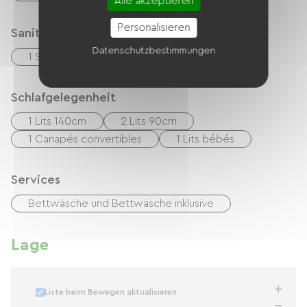
Alle akzeptieren
Personalisieren
Sanitäranlagen
Datenschutzbestimmungen
1 Salle d'eau (douche)
Schlafgelegenheit
1 Lits 140cm
2 Lits 90cm
1 Canapés convertibles
1 Lits bébés
Services
Bettwäsche und Bettwäsche inklusive
Lage
Liste beim Bewegen aktualisieren