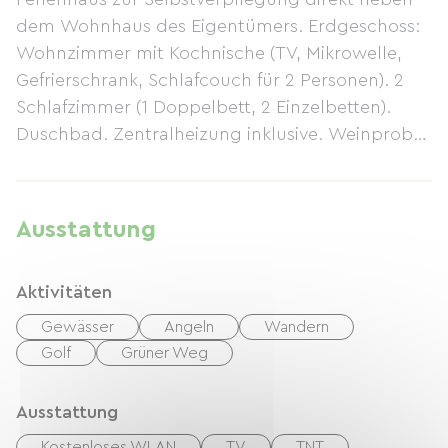
dem Wohnhaus des Eigentümers. Erdgeschoss:
Wohnzimmer mit Kochnische (TV, Mikrowelle,
Gefrierschrank, Schlafcouch für 2 Personen). 2
Schlafzimmer (1 Doppelbett, 2 Einzelbetten).
Duschbad. Zentralheizung inklusive. Weinprobe
und Zugang zum privaten Weinkeller. Separater,
umzäunter Innenhof. Garten des Eigentümers
(mit Schaukel). Radweg direkt am Grundstück.
Ausstattung
Bettwäsche (Bettlaken, Geschirrtuch,
Handtücher) wird kostenlos zur Verfügung
Aktivitäten
gestellt. 20 € Rabatt auf die Endreinigung.
Gewässer
Angeln
Wandern
Golf
Grüner Weg
Ausstattung
Kostenloses WLAN
TV
TNT