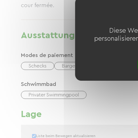
cour fermée.
Diese We
Ausstattung
personalisiere
Modes de paiement
Schecks
Bargeld
Urlaubsgutscheine 
Schwimmbad
Privater Swimmingpool
Lage
Liste beim Bewegen aktualisieren