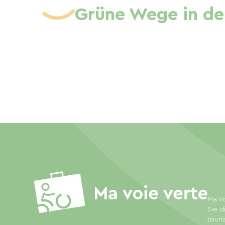
Grüne Wege in de
Ma Vo
Sie d
touri