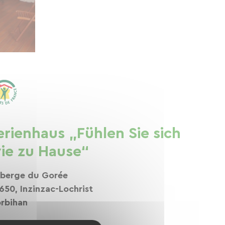
erienhaus „Fühlen Sie sich
ie zu Hause“
berge du Gorée
650, Inzinzac-Lochrist
rbihan
Auf der Karte ansehen