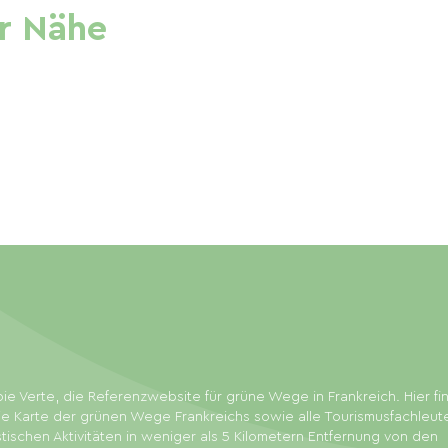
r Nähe
ie Verte, die Referenzwebsite für grüne Wege in Frankreich. Hier f
ie Karte der grünen Wege Frankreichs sowie alle Tourismusfachleut
stischen Aktivitäten in weniger als 5 Kilometern Entfernung von den