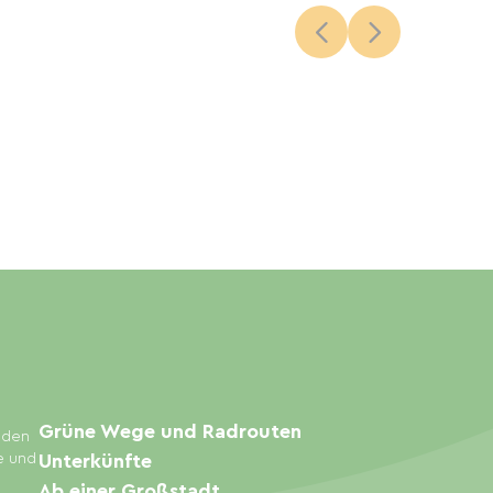
Grüne Wege und Radrouten
inden
e und
Unterkünfte
Ab einer Großstadt