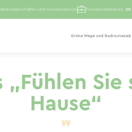
etskörperschaften und Tourismusbüros
Tourismusfachleute
Grüne Wege und Radrouten
Ab
 „Fühlen Sie 
Hause“