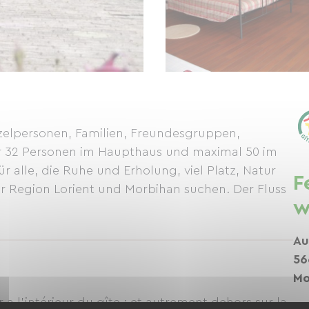
inzelpersonen, Familien, Freundesgruppen,
ür 32 Personen im Haupthaus und maximal 50 im
ür alle, die Ruhe und Erholung, viel Platz, Natur
F
 Region Lorient und Morbihan suchen. Der Fluss
w
Au
56
Mo
a l'intérieur du gîte ; et autrement dehors sur la