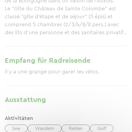
de la Bourgogne dans un vallon de l’Auxois.
Le “Gîte du Château de Sainte Colombe” est
classé “gîte d’étape et de séjour” (3 épis) et
comprend 5 chambres (2/3/4/8/8 pers.) avec
des lits d’une personne et des sanitaires privatifs.
Gîte en partie accessible aux personnes
handicapées.
Empfang für Radreisende
* chambre 2 lits…..€ 50
Il y a une grange pour garer les vélos.
* chambre 3 lits…..€ 67,50
* chambre 4 lits…..€ 85
Ausstattung
* chambre 8 lits…..€ 150
Aktivitäten
* chambre 8 lits…..€ 150
See
Wandern
Reiten
Golf