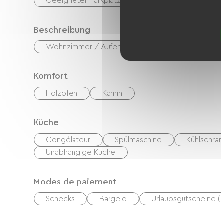
Geeigneter Parkplatz
Beschreibung
Wohnzimmer / Aufenthaltsraum
Privates, 
Komfort
Holzofen
Kamin
Küche
Congélateur
Spülmaschine
Kühlschra
Unabhängige Küche
Modes de paiement
Schecks
Bargeld
Urlaubsgutscheine 