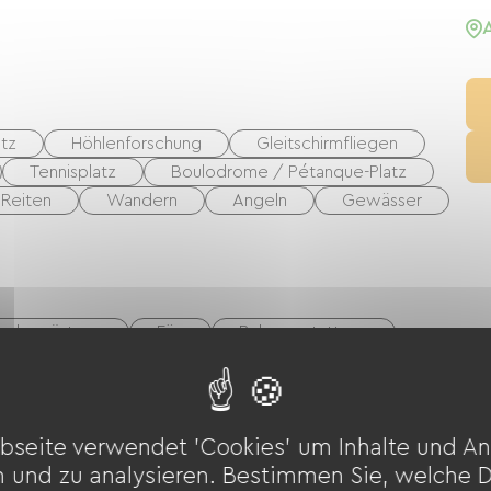
é sur…
atz
Höhlenforschung
Gleitschirmfliegen
Tennisplatz
Boulodrome / Pétanque-Platz
Reiten
Wandern
Angeln
Gewässer
gelausrüstung
Fön
Babyausstattung
DVD-Player
TNT
TV
Kabel
Kostenloses WLAN
bseite verwendet 'Cookies' um Inhalte und An
n und zu analysieren. Bestimmen Sie, welche 