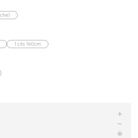
uche)
1 Lits 160cm