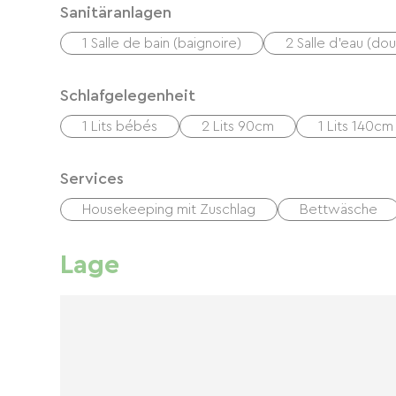
Sanitäranlagen
1 Salle de bain (baignoire)
2 Salle d'eau (do
Schlafgelegenheit
1 Lits bébés
2 Lits 90cm
1 Lits 140cm
Services
Housekeeping mit Zuschlag
Bettwäsche
Lage