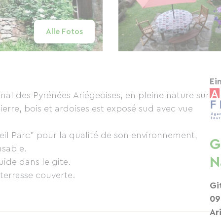
Alle Fotos
Ei
nal des Pyrénées Ariégeoises, en pleine nature sur
G
nsable.
N
ide dans le gite.
terrasse couverte.
Gi
09
t 140
Ar