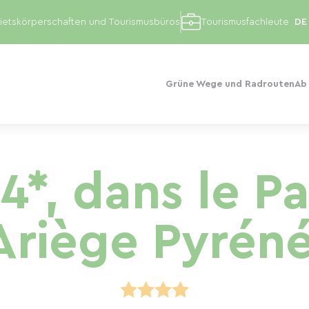
etskörperschaften und Tourismusbüros
Tourismusfachleute
Grüne Wege und Radrouten
Ab
 4*, dans le P
Ariège Pyrén