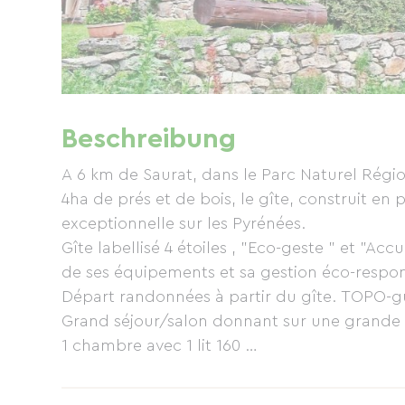
Beschreibung
A 6 km de Saurat, dans le Parc Naturel Régio
4ha de prés et de bois, le gîte, construit en pierre, bois et ardoises est exposé sud avec vue
exceptionnelle sur les Pyrénées.
Gîte labellisé 4 étoiles , "Eco-geste " et "Accueil Parc" pour la qualité de son environnement,
de ses équipements et sa gestion éco-respo
Départ randonnées à partir du gîte. TOPO-gu
Grand séjour/salon donnant sur une grande 
1 chambre avec 1 lit 160
1 chambres avec douche, wc indépendant, li
1 chambre avec 2 lits 90