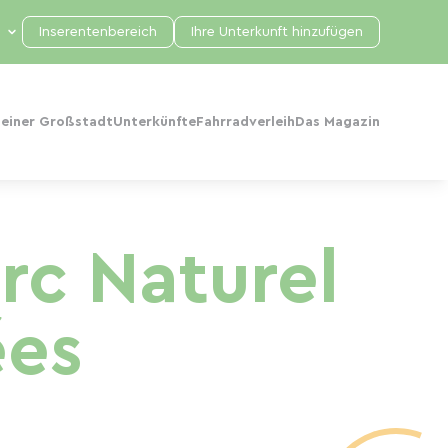
Inserentenbereich
Ihre Unterkunft hinzufügen
 einer Großstadt
Unterkünfte
Fahrradverleih
Das Magazin
arc Naturel
ées