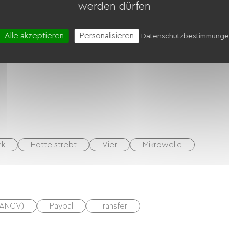
werden dürfen
Alle akzeptieren
Personalisieren
Datenschutzbestimmung
umzäuntes Gelände
Terrasse
nk
Hotte strebt
Vier
Mikrowelle
(ANCV)
Paypal
Transfer