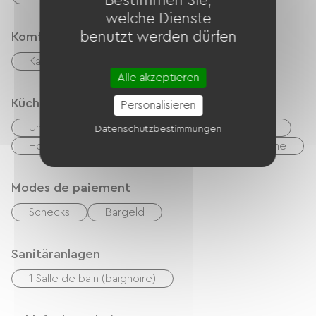
Bestimmen Sie,
welche Dienste
benutzt werden dürfen
Komfort
Kamin
Alle akzeptieren
Küche
Personalisieren
Unabhängige Küche
Mikrowelle
Vier
Datenschutzbestimmungen
Hotte strebt
Kühlschrank
Spülmaschine
Modes de paiement
Schecks
Bargeld
Sanitäranlagen
1 Salle de bain (baignoire)