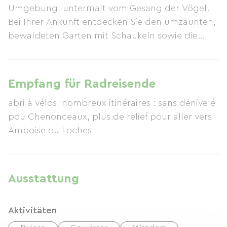
Umgebung, untermalt vom Gesang der Vögel.
Bei Ihrer Ankunft entdecken Sie den umzäunten,
bewaldeten Garten mit Schaukeln sowie die
kleinen Gemüsegärten mit aromatischen
Pflanzen, Erdbeeren und Himbeeren, die Laure
für Sie pflegt. Dieses 3-Sterne-Ferienhaus bietet
Empfang für Radreisende
Platz für bis zu fünf Personen (1 Doppelbett, 3
abri à vélos, nombreux itinéraires : sans dénivelé
Einzelbetten, 1 Kinderbett und Hochstuhl) und ist
pou Chenonceaux, plus de relief pour aller vers
ausgestattet mit Kühl-/Gefrierkombination,
Amboise ou Loches
Induktionskochfeld, Multifunktions-Mikrowelle,
Geschirrspüler, Waschmaschine, Fernseher mit
CD-Player, Internetzugang, Grill, Gartenmöbeln
und Tischtennisplatte. Erkunden Sie die Touraine
Ausstattung
mit ihren Schlössern, Weinen und kulinarischen
Spezialitäten oder besuchen Sie den Zoo von
Aktivitäten
Beauval mit seinen Pandas oder das