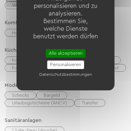
Wohnzimmer / Aufenthaltsraum
personalisieren und zu
analysieren.
Bestimmen Sie,
Komfort
welche Dienste
Holzofen
benutzt werden dürfen
Küche
Alle akzeptieren
Kochnische
Mikrowelle
Hotte strebt
Personalisieren
Kühlschrank
Spülmaschine
Congélateur
Datenschutzbestimmungen
Modes de paiement
Schecks
Bargeld
Urlaubsgutscheine (ANCV)
Transfer
Sanitäranlagen
1 Salle d'eau (douche)