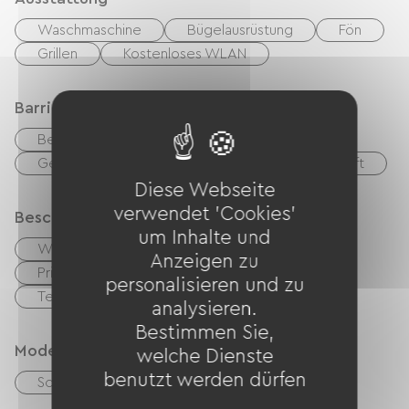
Waschmaschine
Bügelausrüstung
Fön
Grillen
Kostenloses WLAN
Barrierefreiheit
Behindertengerechte Toiletten
Geeigneter Parkplatz
Geeignete Unterkunft
Diese Webseite
verwendet 'Cookies'
Beschreibung
um Inhalte und
Wohnzimmer / Aufenthaltsraum
Anzeigen zu
Privates, umzäuntes Gelände
Garage
personalisieren und zu
Terrasse
analysieren.
Bestimmen Sie,
Modes de paiement
welche Dienste
benutzt werden dürfen
Schecks
Bargeld