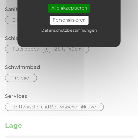
Alle akzeptieren
Sanitäranlagen
Personalisieren
2 Salle d'eau (douche)
Datenschutzbestimmungen
Schlafgelegenheit
1 Lits bébés
2 Lits 140cm
Schwimmbad
Freibad
Services
Bettwäsche und Bettwäsche inklusive
Lage