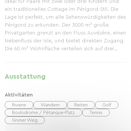
ideal für Paare mit zwei oder drei Kindern und
ein traditionelles Cottage im Périgord-Stil. Die
Lage ist perfekt, um alle Sehenswürdigkeiten des
Périgord zu erkunden. Der 3000 m² große
Privatgarten grenzt an den Fluss Auvézère, einen
Nebenfluss der Isle, und bietet direkten Zugang.
Die 60 m² Wohnfläche verteilen sich auf drei
Räume: ein Wohn-/Esszimmer mit Kochnische,
zwei Schlafzimmer (eines mit Doppelbett, das
andere mit zwei Einzelbetten und einem
Ausstattung
Schlafsofa) sowie ein Duschbad mit Duschkabine
und separatem WC. Ein Kinderbett und ein
Aktivitäten
Hochstuhl sind vorhanden. Zur Ausstattung
gehören ein Gasherd mit Backofen und
Riviere
Wandern
Reiten
Golf
Dunstabzugshaube, ein Kühlschrank mit
Boulodrome / Pétanque-Platz
Tennis
Gefrierfach, eine Mikrowelle, eine
Grüner Weg
Kaffeemaschine, ein Wasserkocher, Sat-TV, ein