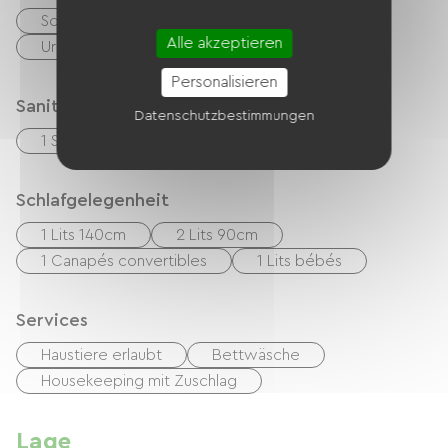
Schecks
Bargeld
Alle akzeptieren
Urlaubsgutscheine (ANCV)
Personalisieren
Sanitäranlagen
Datenschutzbestimmungen
1 Salle d'eau (douche)
Schlafgelegenheit
1 Lits 140cm
2 Lits 90cm
1 Canapés convertibles
1 Lits bébés
Services
Haustiere erlaubt
Bettwäsche
Housekeeping mit Zuschlag
Lage