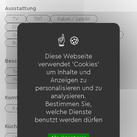
Talbert, l’île de Bréhat, la côte de granit rose, le
Ausstattung
circuit des ajoncs, le site du gouffre.
TV
TNT
Kabel / Satellit
DVD-Player
Hi-Fi-System
Grillen
Gartenmöbel
Babyausstattung
Fön
Bügelausrüstung
Waschmaschine
Diese Webseite
Beschreibung
verwendet 'Cookies'
Terrasse
Privates, umzäuntes Gelände
um Inhalte und
Wohnzimmer / Aufenthaltsraum
Anzeigen zu
personalisieren und zu
analysieren.
Komfort
Bestimmen Sie,
Kamin
welche Dienste
benutzt werden dürfen
Küche