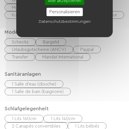
Unabhängige Küche
Cuisinière
Alle akzeptieren
Mikrowelle
Vier
Hotte strebt
Personalisieren
Kühlschrank
Spülmaschine
Congélateur
Datenschutzbestimmungen
Modes de paiement
Schecks
Bargeld
Urlaubsgutscheine (ANCV)
Paypal
Transfer
Mandat International
Sanitäranlagen
1 Salle d'eau (douche)
1 Salle de bain (baignoire)
Schlafgelegenheit
1 Lits 160cm
1 Lits 140cm
2 Canapés convertibles
1 Lits bébés