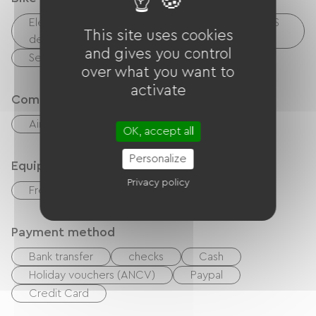
du terroir sélectionnés avec soin.
Electrical charging point (for e-bike batteries, GPS
This site uses cookies
devices, etc.)
and gives you control
Secure bike shelter
over what you want to
activate
Comfort
Air-conditioning
OK, accept all
Personalize
Equipment
Privacy policy
Free Wifi
Payment method
Bank transfer
checks
Cash
Holiday vouchers (ANCV)
Paypal
Credit Card