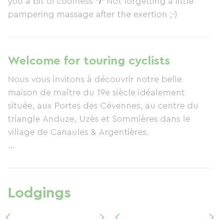
you a bit of coolness 🌴 Not forgetting a little
pampering massage after the exertion ;-)
Welcome for touring cyclists
Nous vous invitons à découvrir notre belle
maison de maître du 19e siècle idéalement
située, aux Portes des Cévennes, au centre du
triangle Anduze, Uzès et Sommières dans le
village de Canaules & Argentières.
Vous avez accès à de nombreuses randonnées
en vélo à proximité dont la voie verte située à
environ 1km via une départementale.
Lodgings
Après une escapade en vélo, parfois sous la