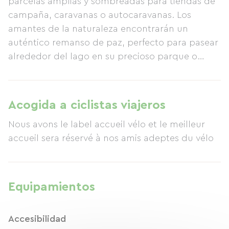
parcelas amplias y sombreadas para tiendas de
campaña, caravanas o autocaravanas. Los
amantes de la naturaleza encontrarán un
auténtico remanso de paz, perfecto para pasear
alrededor del lago en su precioso parque o
junto a la cercana cascada Gerbe d'Eau. Dispone
de instalaciones deportivas, como pista de
voleibol, cancha de baloncesto, pista de
Acogida a ciclistas viajeros
petanca, cama elástica y aparatos de fitness al
Nous avons le label accueil vélo et le meilleur
aire libre. También cuenta con sala de televisión,
accueil sera réservé à nos amis adeptes du vélo
sala de juegos y biblioteca.
Equipamientos
Accesibilidad