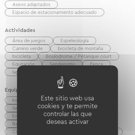
Aseos adaptados
Espacio de estacionamiento adecuado
Actividades
Área de juegos
Espeleología
Camino verde
bicicleta de montaña
bicicleta
Boulodrome / Pétanque court
Equitación
Senderismo
Pesca
lago
Riviere
Equipos
Este sitio web usa
Instalaciones sanitarias comunes
cookies y te permite
Secadora colectiva
Lavadora colectiva
controlar las que
Equipo para bebés
Salón de jardín
deseas activar
Barbacoa
TV
Ciberespacio / terminales de acceso a Internet