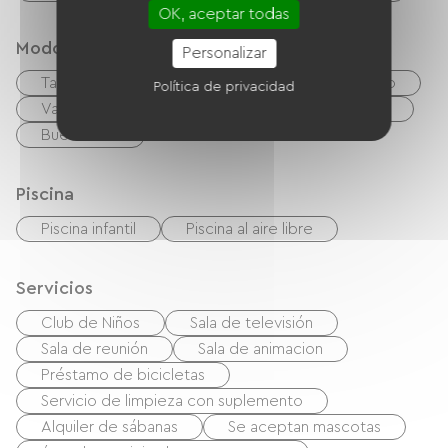
OK, aceptar todas
Modos de paiement
Personalizar
Tarjeta De Crédito
cheques
Efectivo
Política de privacidad
Vales de vacaciones (ANCV)
Transferencia
Buena CAF
Piscina
Piscina infantil
Piscina al aire libre
Servicios
Club de Niños
Sala de televisión
Sala de reunión
Sala de animacion
Préstamo de bicicletas
Servicio de limpieza con suplemento
Alquiler de sábanas
Se aceptan mascotas