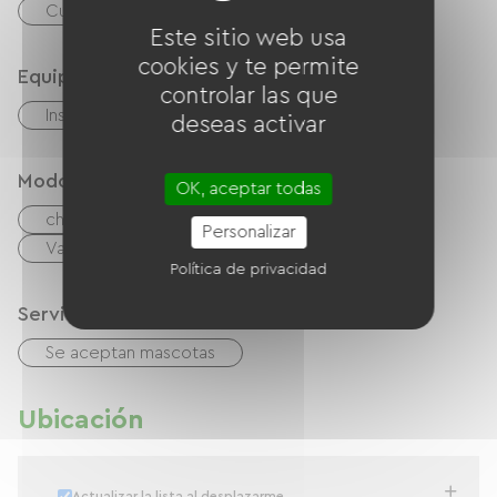
Cuerpo de agua
Cancha de tenis
Este sitio web usa
cookies y te permite
Equipos
controlar las que
Instalaciones sanitarias comunes
deseas activar
Modos de paiement
OK, aceptar todas
cheques
Efectivo
Personalizar
Vales de vacaciones (ANCV)
Política de privacidad
Servicios
Se aceptan mascotas
Ubicación
Actualizar la lista al desplazarme